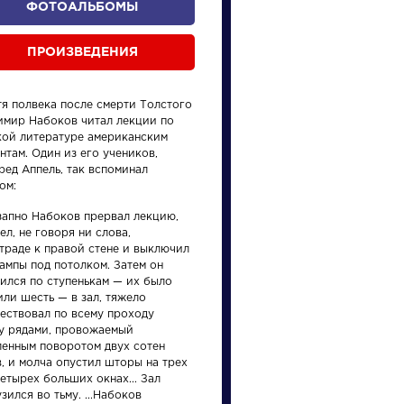
ФОТОАЛЬБОМЫ
ПРОИЗВЕДЕНИЯ
тя полвека после смерти Толстого
имир Набоков читал лекции по
кой литературе американским
нтам. Один из его учеников,
ред Аппель, так вспоминал
ом:
произведения
персонажи
запно Набоков прервал лекцию,
л, не говоря ни слова,
траде к правой стене и выключил
ампы под потолком. Затем он
тился по ступенькам — их было
или шесть — в зал, тяжело
ествовал по всему проходу
и
Словарь
Произ
у рядами, провожаемый
ленным поворотом двух сотен
, и молча опустил шторы на трех
аллегория
На пт
етырех больших окнах... Зал
зился во тьму. ...Набоков