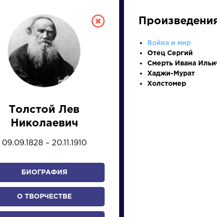
Произведени
Война и мир
Отец Сергий
Смерть Ивана Ильи
Хаджи-Мурат
Холстомер
Толстой Лев
СКАЯ ЛИТЕРА
Николаевич
09.09.1828 – 20.11.1910
ПРЕЗЕНТАЦИЙ, УРОКОВ 
БИОГРАФИЯ
И
К
Л
М
Н
О
П
Р
С
Т
У
Ф
Х
О ТВОРЧЕСТВЕ