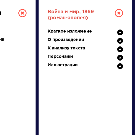
Война и мир, 1869
я
(роман-эпопея)
Краткое изложение
ча
О произведении
К анализу текста
Персонажи
Иллюстрации
ТУРА
И ЕГЭ
Ц
Ч
Ш
Щ
Э
Ю
Я
...