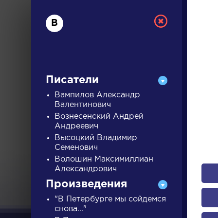
В
Писатели
Вампилов Александр
Валентинович
Вознесенский Андрей
РУС
Андреевич
Высоцкий Владимир
Семенович
ДЛЯ 
Волошин Максимиллиан
Александрович
Произведения
А
Б
В
Г
Д
Е
Ж
З
"В Петербурге мы сойдемся
снова..."