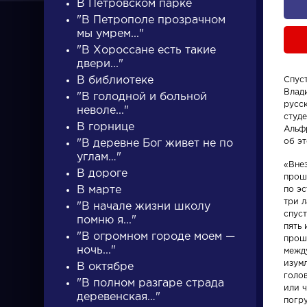
В Петровском парке
"В Петрополе прозрачном
мы умрем..."
"В Хороссане есть такие
двери..."
В библиотеке
Спус
Влад
"В голодной и больной
ПИСАТЕЛИ
русс
неволе..."
студе
В горнице
Альф
об эт
"В деревне Бог живет не по
писатели
углам…"
«Вне
В дороге
проше
В марте
по эс
три л
"В начале жизни школу
спус
помню я..."
пять 
"В огромном городе моем —
прош
Писатели
Персонаж
ночь..."
межд
изум
В октябре
голов
Гончаров Иван
Алоизий
"В полном разгаре страда
или ч
деревенская…"
Александрович
Могарыч
погру