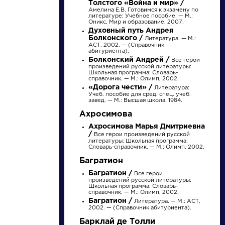
Толстого «Война и мир» /
Амелина Е.В. Готовимся к экзамену по
литературе: Учебное пособие. — М.:
Оникс, Мир и образование, 2007.
Духовный путь Андрея
Болконского /
Литература. — М.:
АСТ, 2002. — (Справочник
абитуриента).
Болконский Андрей /
Все герои
произведений русской литературы:
Школьная программа: Словарь-
справочник. — М.: Олимп, 2002.
«Дорога чести» /
Литература:
Учеб. пособие для сред. спец. учеб.
завед. — М.: Высшая школа, 1984.
писатели
Ахросимова
Ахросимова Марья Дмитриевна
/
Все герои произведений русской
произведения
литературы: Школьная программа:
Словарь-справочник. — М.: Олимп, 2002.
Багратион
персонажи
Багратион /
Все герои
произведений русской литературы:
Школьная программа: Словарь-
словарь
справочник. — М.: Олимп, 2002.
Багратион /
Литература. — М.: АСТ,
2002. — (Справочник абитуриента).
Барклай де Толли