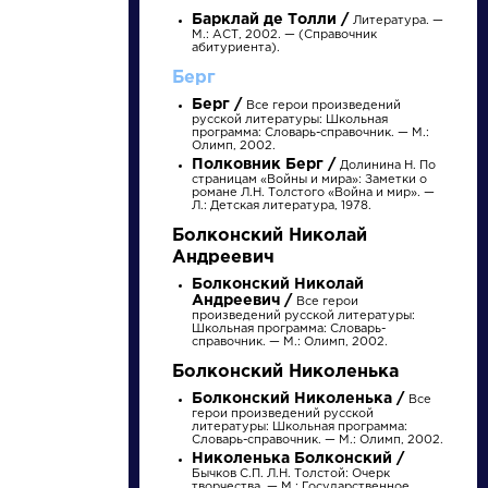
Найти
Барклай де Толли /
Литература. —
М.: АСТ, 2002. — (Справочник
абитуриента).
Берг
Берг /
Все герои произведений
русской литературы: Школьная
программа: Словарь-справочник. — М.:
Олимп, 2002.
Произведения
Произведения
Полковник Берг /
Долинина Н. По
страницам «Войны и мира»: Заметки о
романе Л.Н. Толстого «Война и мир». —
Л.: Детская литература, 1978.
Ода на день
Вечернее
восшествия на
размышление
Болконский Николай
Всероссийский
о Божием
Андреевич
престол Ее
величестве
Болконский Николай
Величества
при случае
Андреевич /
Все герои
Ломоносов Михаил
Ломоносов Михаил
произведений русской литературы:
государыни
великого
Васильевич »
Васильевич »
Школьная программа: Словарь-
императрицы
северного
справочник. — М.: Олимп, 2002.
Елисаветы
сияния
Болконский Николенька
Петровны,
Болконский Николенька /
Все
1747 года
герои произведений русской
литературы: Школьная программа:
Словарь-справочник. — М.: Олимп, 2002.
Николенька Болконский /
Бычков С.П. Л.Н. Толстой: Очерк
творчества. — М.: Государственное