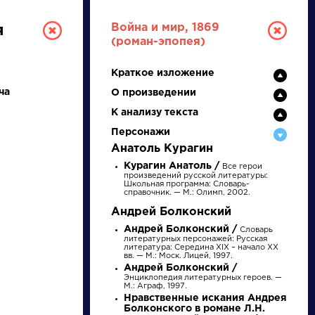
Война и мир, 1869
я
(роман-эпопея)
Краткое изложение
ча
О произведении
К анализу текста
Персонажи
Анатоль Курагин
РУССКАЯ
Курагин Анатоль /
Все герои
произведений русской литературы:
Школьная программа: Словарь-
справочник. — М.: Олимп, 2002.
ЛИТЕРАТУРА
Андрей Болконский
ДЛЯ ПРЕЗЕНТАЦИЙ,
Андрей Болконский /
Словарь
литературных персонажей: Русская
УРОКОВ И ЕГЭ
литература: Середина XIX – начало XX
вв. — М.: Моск. Лицей, 1997.
Андрей Болконский /
А
Б
В
Г
Д
Е
Ж
З
И
К
Л
М
Энциклопедия литературных героев. —
М.: Аграф, 1997.
Нравственные искания Андрея
Болконского в романе Л.Н.