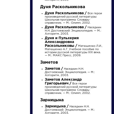
Алгоритм, 2003.
Дуня Раскольникова
Дуня Раскольникова /
Все герои
произведений русской литературы:
Школьная программа: Словарь-
справочник. — М.: Олимп, 2002.
Дуня Раскольникова /
Наседкин
Н.Н. Достоевский: Энциклопедия. — М.:
Алгоритм, 2003.
Дуня и Пульхерия
Александровна
Раскольниковы /
Матюшенко Л.И.,
Матюшенко А.Г. Учебное пособие по
истории русской литературы XIX века.
писатели
— М.: МАКС Пресс, 2009.
Заметов
Заметов /
произведения
Наседкин Н.Н.
Достоевский: Энциклопедия. — М.:
Алгоритм, 2003.
Заметов Александр
персонажи
Григорьевич /
Все герои
произведений русской литературы:
Школьная программа: Словарь-
справочник. — М.: Олимп, 2002.
словарь
Зарницына
Зарницына /
Наседкин Н.Н.
Достоевский: Энциклопедия. — М.:
Алгоритм, 2003.