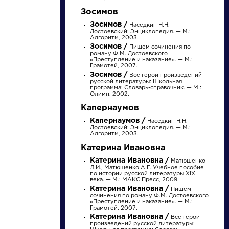
Найти
Зосимов
Зосимов /
Наседкин Н.Н.
Достоевский: Энциклопедия. — М.:
Алгоритм, 2003.
Зосимов /
Пишем сочинения по
роману Ф.М. Достоевского
«Преступление и наказание». — М.:
Грамотей, 2007.
Зосимов /
Словарь
Все герои произведений
Произведения
русской литературы: Школьная
программа: Словарь-справочник. — М.:
Олимп, 2002.
аллегория
На птичку
Капернаумов
Капернаумов /
Наседкин Н.Н.
Достоевский: Энциклопедия. — М.:
Алгоритм, 2003.
Розенталь Д.Э.
Державин Гаврила
Катерина Ивановна
Практическая
Романович »
стилистика
Катерина Ивановна /
Матюшенко
русского языка. М.:
Л.И., Матюшенко А.Г. Учебное пособие
по истории русской литературы XIX
Высшая школа...
века. — М.: МАКС Пресс, 2009.
Катерина Ивановна /
Пишем
сочинения по роману Ф.М. Достоевского
«Преступление и наказание». — М.:
Грамотей, 2007.
Катерина Ивановна /
Все герои
произведений русской литературы: