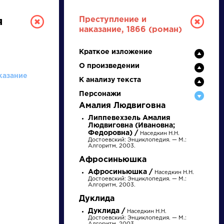
Преступление и
я
наказание, 1866 (роман)
Краткое изложение
О произведении
казание
К анализу текста
Персонажи
Амалия Людвиговна
РУССКАЯ
Липпевехзель Амалия
Людвиговна (Ивановна;
Федоровна) /
Наседкин Н.Н.
ЛИТЕРАТУРА
Достоевский: Энциклопедия. — М.:
Алгоритм, 2003.
Афросиньюшка
ДЛЯ ПРЕЗЕНТАЦИЙ,
Афросиньюшка /
Наседкин Н.Н.
УРОКОВ И ЕГЭ
Достоевский: Энциклопедия. — М.:
Алгоритм, 2003.
А
Б
В
Г
Д
Е
Ж
З
И
К
Л
М
Дуклида
Дуклида /
Наседкин Н.Н.
Достоевский: Энциклопедия. — М.: