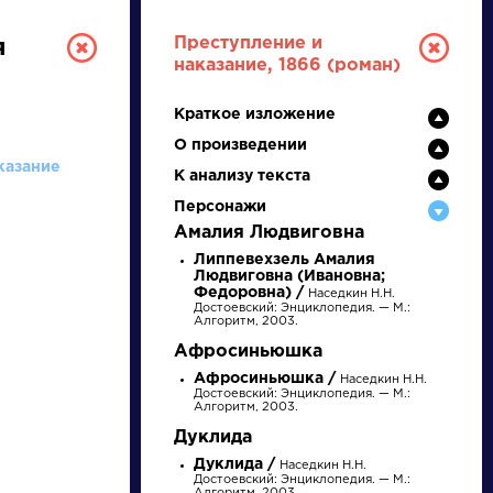
Преступление и
я
наказание, 1866 (роман)
Краткое изложение
О произведении
казание
К анализу текста
Персонажи
Амалия Людвиговна
РУССКАЯ
Липпевехзель Амалия
Людвиговна (Ивановна;
Федоровна) /
Наседкин Н.Н.
ЛИТЕРАТУРА
Достоевский: Энциклопедия. — М.:
Алгоритм, 2003.
Афросиньюшка
ДЛЯ ПРЕЗЕНТАЦИЙ,
Афросиньюшка /
Наседкин Н.Н.
УРОКОВ И ЕГЭ
Достоевский: Энциклопедия. — М.:
Алгоритм, 2003.
А
Б
В
Г
Д
Е
Ж
З
И
К
Л
М
Дуклида
Дуклида /
Наседкин Н.Н.
Достоевский: Энциклопедия. — М.: