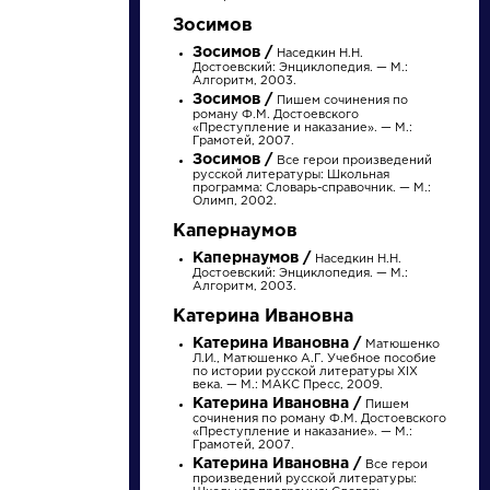
Найти
Зосимов
Зосимов /
Наседкин Н.Н.
Достоевский: Энциклопедия. — М.:
Алгоритм, 2003.
Зосимов /
Пишем сочинения по
роману Ф.М. Достоевского
«Преступление и наказание». — М.:
Грамотей, 2007.
Зосимов /
Писатели
Все герои произведений
Словарь
русской литературы: Школьная
программа: Словарь-справочник. — М.:
Олимп, 2002.
Гончаров Иван
деталь
Капернаумов
Александрович
Капернаумов /
Наседкин Н.Н.
Достоевский: Энциклопедия. — М.:
Алгоритм, 2003.
Биография »
Литература. 8
Катерина Ивановна
О творчестве »
класс: Учебная
Фотоальбомы »
Катерина Ивановна /
хрестоматия для
Матюшенко
Произведения »
Л.И., Матюшенко А.Г. Учебное пособие
школ и_классов с
по истории русской литературы XIX
углубленным и...
века. — М.: МАКС Пресс, 2009.
Катерина Ивановна /
Пишем
сочинения по роману Ф.М. Достоевского
«Преступление и наказание». — М.:
Грамотей, 2007.
Катерина Ивановна /
Все герои
произведений русской литературы: