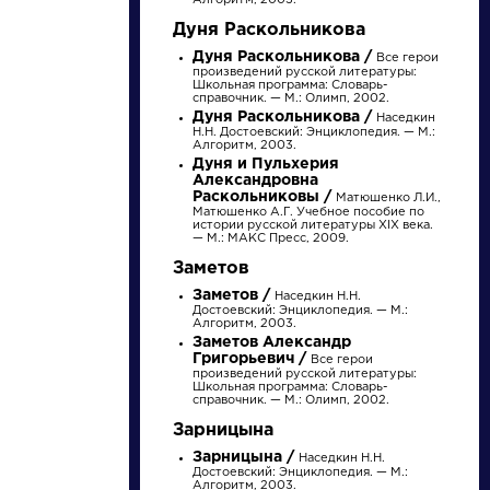
Алгоритм, 2003.
Дуня Раскольникова
Дуня Раскольникова /
Все герои
произведений русской литературы:
Школьная программа: Словарь-
справочник. — М.: Олимп, 2002.
Дуня Раскольникова /
Наседкин
Н.Н. Достоевский: Энциклопедия. — М.:
Алгоритм, 2003.
Дуня и Пульхерия
Александровна
Раскольниковы /
Матюшенко Л.И.,
Матюшенко А.Г. Учебное пособие по
истории русской литературы XIX века.
писатели
— М.: МАКС Пресс, 2009.
Заметов
Заметов /
произведения
Наседкин Н.Н.
Достоевский: Энциклопедия. — М.:
Алгоритм, 2003.
Заметов Александр
персонажи
Григорьевич /
Все герои
произведений русской литературы:
Школьная программа: Словарь-
справочник. — М.: Олимп, 2002.
словарь
Зарницына
Зарницына /
Наседкин Н.Н.
Достоевский: Энциклопедия. — М.:
Алгоритм, 2003.