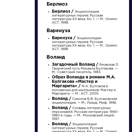
Найти
Берлиоз
Берлиоз /
Энциклопедия
литературных героев: Русская
литература XX века. Кн. 1. — М.: Олимп;
АСТ, 1998.
Варенуха
Варенуха /
Энциклопедия
литературных героев: Русская
Словарь
Персонажи
литература XX века. Кн. 1. — М.: Олимп;
АСТ, 1998.
Воланд
деталь
Алоизий
Могарыч
Загадочный Воланд /
Яновская Л.
Творческий путь Михаила Булгакова. —
М.: Советский писатель, 1983.
Образ Воланда в романе М.А.
Булгакова «Мастер и
Литература. 8
Соколов Б.В.
Маргарита» /
М.А. Булгаков в
класс: Учебная
Булгаковская
изложении для школьников: Мастер и
хрестоматия для
энциклопедия. М.:
Маргарита. — М.: АСТ, 2005.
школ и_классов с
Локид; Миф, 1996. »
Воланд /
Соколов Б.В. Булгаковская
углубленным и...
энциклопедия. — М:, Локид; Миф, 1996.
Воланд /
Словарь литературных
персонажей: Русская литература: 1940–
1980-е годы. — М.: Московский лицей,
1997.
Воланд /
Энциклопедия
литературных героев: Русская
литература XX века. Кн. 1. — М.: Олимп;