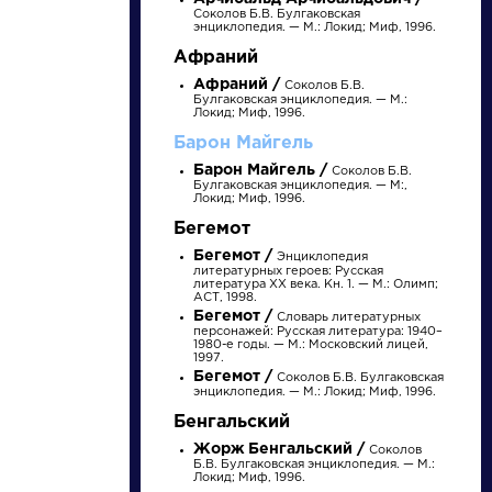
Соколов Б.В. Булгаковская
энциклопедия. — М.: Локид; Миф, 1996.
Афраний
Афраний /
Соколов Б.В.
Булгаковская энциклопедия. — М.:
Локид; Миф, 1996.
Барон Майгель
Барон Майгель /
Соколов Б.В.
Булгаковская энциклопедия. — М:,
Локид; Миф, 1996.
Бегемот
писатели
Бегемот /
Энциклопедия
литературных героев: Русская
литература XX века. Кн. 1. — М.: Олимп;
произведения
АСТ, 1998.
Бегемот /
Словарь литературных
персонажей: Русская литература: 1940–
1980-е годы. — М.: Московский лицей,
персонажи
1997.
Бегемот /
Соколов Б.В. Булгаковская
энциклопедия. — М.: Локид; Миф, 1996.
словарь
Бенгальский
Жорж Бенгальский /
Соколов
Б.В. Булгаковская энциклопедия. — М.:
Локид; Миф, 1996.