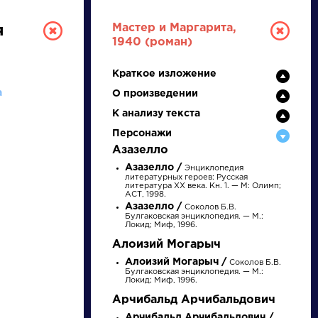
Мастер и Маргарита,
я
1940 (роман)
Краткое изложение
а
О произведении
К анализу текста
Персонажи
Азазелло
РУССКАЯ
Азазелло /
Энциклопедия
литературных героев: Русская
литература XX века. Кн. 1. — М: Олимп;
АСТ, 1998.
ЛИТЕРАТУРА
Азазелло /
Соколов Б.В.
Булгаковская энциклопедия. — М.:
Локид; Миф, 1996.
ДЛЯ ПРЕЗЕНТАЦИЙ,
Алоизий Могарыч
УРОКОВ И ЕГЭ
Алоизий Могарыч /
Соколов Б.В.
Булгаковская энциклопедия. — М.:
А
Б
В
Г
Д
Е
Ж
З
И
К
Л
М
Локид; Миф, 1996.
Арчибальд Арчибальдович
Арчибальд Арчибальдович /