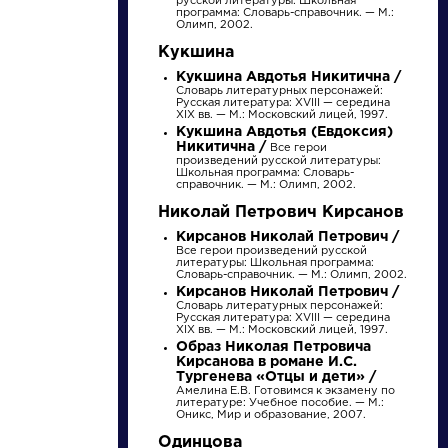
русской литературы: Школьная
Найти
программа: Словарь-справочник. — М.:
Олимп, 2002.
Кукшина
Кукшина Авдотья Никитична /
Словарь литературных персонажей:
Русская литература: XVIII — середина
XIX вв. — М.: Московский лицей, 1997.
Кукшина Авдотья (Евдоксия)
Никитична /
Писатели
Словарь
Все герои
произведений русской литературы:
Школьная программа: Словарь-
справочник. — М.: Олимп, 2002.
Гончаров Иван
аллегория
Николай Петрович Кирсанов
Александрович
Кирсанов Николай Петрович /
Все герои произведений русской
литературы: Школьная программа:
Словарь-справочник. — М.: Олимп, 2002.
Биография »
Розенталь Д.Э.
Кирсанов Николай Петрович /
О творчестве »
Практическая
Словарь литературных персонажей:
Фотоальбомы »
стилистика
Русская литература: XVIII — середина
Произведения »
русского языка. М.:
XIX вв. — М.: Московский лицей, 1997.
Высшая школа...
Образ Николая Петровича
Кирсанова в романе И.С.
Тургенева «Отцы и дети» /
Амелина Е.В. Готовимся к экзамену по
литературе: Учебное пособие. — М.:
Оникс, Мир и образование, 2007.
Одинцова