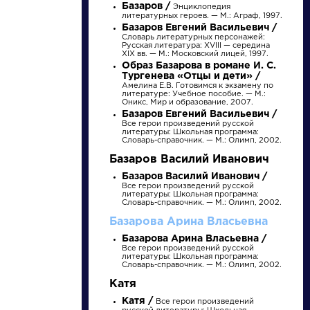
Базаров /
Энциклопедия
литературных героев. — М.: Аграф, 1997.
Базаров Евгений Васильевич /
Словарь литературных персонажей:
Русская литература: XVIII — середина
XIX вв. — М.: Московский лицей, 1997.
Образ Базарова в романе И. С.
Тургенева «Отцы и дети» /
Амелина Е.В. Готовимся к экзамену по
литературе: Учебное пособие. — М.:
Оникс, Мир и образование, 2007.
Базаров Евгений Васильевич /
Все герои произведений русской
литературы: Школьная программа:
Словарь-справочник. — М.: Олимп, 2002.
писатели
Базаров Василий Иванович
Базаров Василий Иванович /
Все герои произведений русской
произведения
литературы: Школьная программа:
Словарь-справочник. — М.: Олимп, 2002.
Базарова Арина Власьевна
персонажи
Базарова Арина Власьевна /
Все герои произведений русской
литературы: Школьная программа:
словарь
Словарь-справочник. — М.: Олимп, 2002.
Катя
Катя /
Все герои произведений