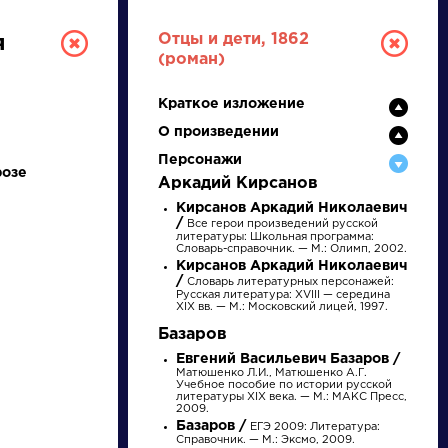
Отцы и дети, 1862
я
(роман)
Краткое изложение
О произведении
Персонажи
розе
Аркадий Кирсанов
Кирсанов Аркадий Николаевич
/
Все герои произведений русской
РУССКАЯ
литературы: Школьная программа:
Словарь-справочник. — М.: Олимп, 2002.
Кирсанов Аркадий Николаевич
ЛИТЕРАТУРА
/
Словарь литературных персонажей:
Русская литература: XVIII — середина
XIX вв. — М.: Московский лицей, 1997.
ДЛЯ ПРЕЗЕНТАЦИЙ,
Базаров
УРОКОВ И ЕГЭ
Евгений Васильевич Базаров /
Матюшенко Л.И., Матюшенко А.Г.
Учебное пособие по истории русской
А
Б
В
Г
Д
Е
Ж
З
И
К
Л
М
литературы XIX века. — М.: МАКС Пресс,
2009.
Базаров /
ЕГЭ 2009: Литература:
Справочник. — М.: Эксмо, 2009.