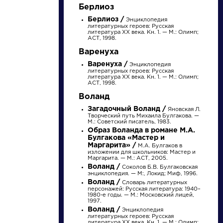
Найти
Берлиоз
Берлиоз /
Энциклопедия
литературных героев: Русская
литература XX века. Кн. 1. — М.: Олимп;
АСТ, 1998.
Варенуха
Варенуха /
Энциклопедия
литературных героев: Русская
Словарь
Произведения
литература XX века. Кн. 1. — М.: Олимп;
АСТ, 1998.
Воланд
деталь
Гусар
Загадочный Воланд /
Яновская Л.
Творческий путь Михаила Булгакова. —
М.: Советский писатель, 1983.
Образ Воланда в романе М.А.
Булгакова «Мастер и
Литература. 8
Пушкин Александр
Маргарита» /
М.А. Булгаков в
класс: Учебная
Сергеевич »
изложении для школьников: Мастер и
хрестоматия для
Маргарита. — М.: АСТ, 2005.
школ и_классов с
Воланд /
Соколов Б.В. Булгаковская
углубленным и...
энциклопедия. — М:, Локид; Миф, 1996.
Воланд /
Словарь литературных
персонажей: Русская литература: 1940–
1980-е годы. — М.: Московский лицей,
1997.
Воланд /
Энциклопедия
литературных героев: Русская
литература XX века. Кн. 1. — М.: Олимп;