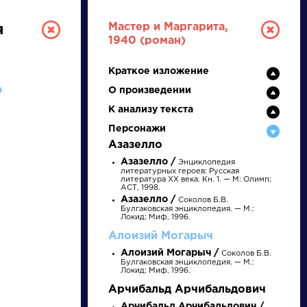
Мастер и Маргарита,
я
1940 (роман)
Краткое изложение
а
О произведении
К анализу текста
Персонажи
Азазелло
РУССКАЯ
Азазелло /
Энциклопедия
литературных героев: Русская
литература XX века. Кн. 1. — М: Олимп;
АСТ, 1998.
ЛИТЕРАТУРА
Азазелло /
Соколов Б.В.
Булгаковская энциклопедия. — М.:
Локид; Миф, 1996.
ДЛЯ ПРЕЗЕНТАЦИЙ,
Алоизий Могарыч
УРОКОВ И ЕГЭ
Алоизий Могарыч /
Соколов Б.В.
Булгаковская энциклопедия. — М.:
А
Б
В
Г
Д
Е
Ж
З
И
К
Л
М
Локид; Миф, 1996.
Арчибальд Арчибальдович
Арчибальд Арчибальдович /