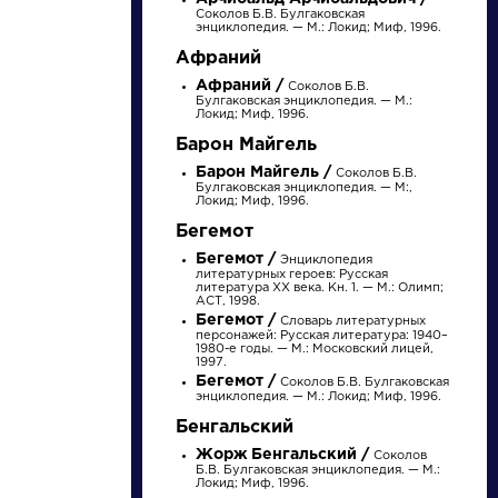
Соколов Б.В. Булгаковская
энциклопедия. — М.: Локид; Миф, 1996.
Афраний
Афраний /
Соколов Б.В.
Булгаковская энциклопедия. — М.:
Локид; Миф, 1996.
Барон Майгель
Барон Майгель /
Соколов Б.В.
Булгаковская энциклопедия. — М:,
Локид; Миф, 1996.
Бегемот
писатели
Бегемот /
Энциклопедия
литературных героев: Русская
литература XX века. Кн. 1. — М.: Олимп;
произведения
АСТ, 1998.
Бегемот /
Словарь литературных
персонажей: Русская литература: 1940–
1980-е годы. — М.: Московский лицей,
персонажи
1997.
Бегемот /
Соколов Б.В. Булгаковская
энциклопедия. — М.: Локид; Миф, 1996.
словарь
Бенгальский
Жорж Бенгальский /
Соколов
Б.В. Булгаковская энциклопедия. — М.:
Локид; Миф, 1996.