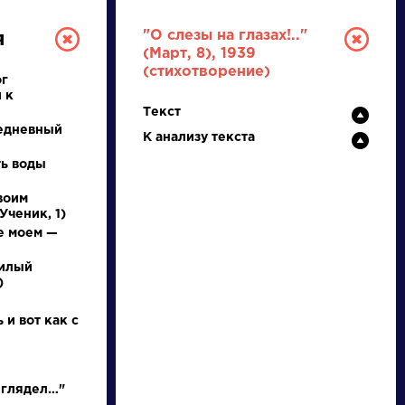
"О слезы на глазах!.."
я
(Март, 8), 1939
(стихотворение)
ог
 к
Текст
едневный
К анализу текста
ть воды
воим
РУССКАЯ
Ученик, 1)
е моем —
ЛИТЕРАТУРА
милый
)
ДЛЯ ПРЕЗЕНТАЦИЙ,
УРОКОВ И ЕГЭ
 и вот как с
А
Б
В
Г
Д
Е
Ж
З
И
К
Л
М
 глядел…"