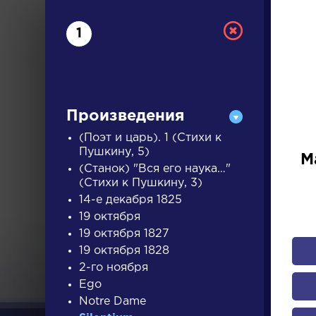
1
Произведения
(Поэт и царь). 1 (Стихи к
Пушкину, 5)
М
(Станок) "Вся его наука…"
РУС
(Стихи к Пушкину, 3)
14-е декабря 1825
19 октября
ДЛЯ 
19 октября 1827
19 октября 1828
2-го ноября
А
Б
В
Г
Д
Е
Ж
З
Ego
Notre Dame