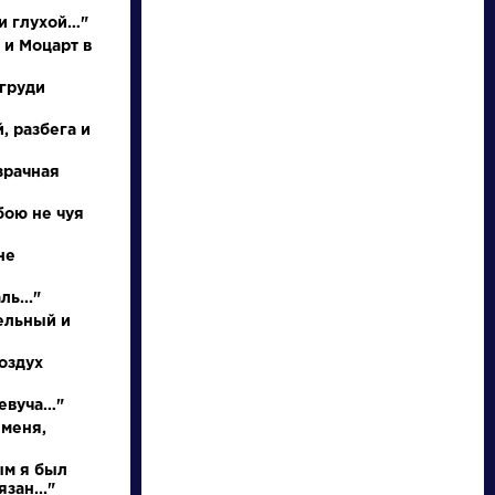
и глухой…"
 и Моцарт в
 груди
, разбега и
НАЙТИ
зрачная
бою не чуя
словарь
не
ь..."
ельный и
оздух
ли
Писатели
певуча…"
 меня,
кий
Бунин Иван
ым я был
ф
Алексеевич
зан..."