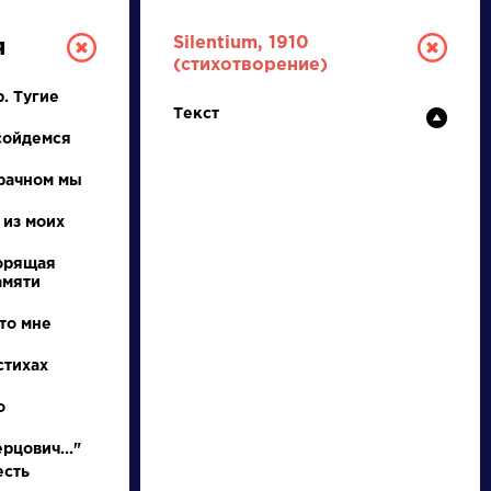
Silentium, 1910
я
(стихотворение)
. Тугие
Текст
сойдемся
рачном мы
 из моих
ТУРА
горящая
амяти
то мне
И ЕГЭ
стихах
о
Ц
Ч
Ш
Щ
Э
Ю
Я
...
рцович..."
есть