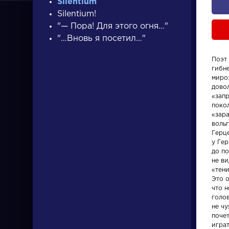
Silentium
Silentium!
"— Пора! Для этого огня…"
"…Вновь я посетил…"
Поэт 
гибне
ПИСАТЕЛИ
миро
довол
«зап
покол
писатели
«зар
воль
Герц
у Гер
до по
не ви
«тен
Это о
Писатели
Произвед
что н
голов
не чу
Гончаров Иван
Гусар
поче
Александрович
играт