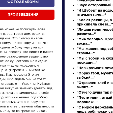
грядущих веков..."
ФОТОАЛЬБОМЫ
"Звук осторожный 
"И Шуберт на воде,
ПРОИЗВЕДЕНИЯ
птичьем гаме..."
"Колют ресницы, в
прикипела слеза..."
не может не погибнуть, если
"Лишив меня морей
т народ, горит дом, рушится
разлета..."
здание. Это сытому и «всем
"Мне холодно. Про
ьному» литератору из тех, что
весна..."
роданы рябому черту на три
"Мы живем, под со
енья вперед», что пишет и пишет
страны…"
произведения
персонажи
анее разрешенные вещи», дано
"Мы с тобой на кух
готное существование в «доме
посидим..."
ена» — доме, украденном
"Невыразиамя печал
цена. (Впрочем, иным только
"Образ твой, мучит
ры. Как повезет.) Это им
зыбкий..."
дны, ибо видеть они не хотят,
"Отравлен хлеб и в
и страшные — Украины, Кубани».
выпит…"
ни могут не замечать (делать вид,
ения
Произведения
Писате
"Отчего душа так 
е замечают; заморочивать себе
у), что «мы живем, под собою
"Пусти меня, отдай
я страны». Это они радуются
Воронеж…"
Вечернее
Бродс
тной и ответственной обязанности
"С миром державн
размышление
Иоси
ь кому-то на гребенке, читать
лишь ребячески свя