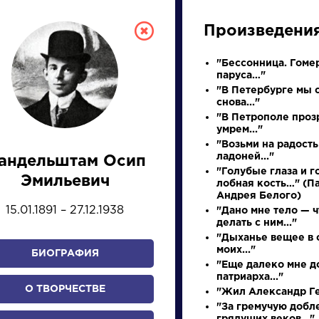
Произведени
"Бессонница. Гомер
паруса…"
"В Петербурге мы 
снова..."
"В Петрополе проз
умрем..."
"Возьми на радость
ладоней..."
андельштам Осип
СКАЯ ЛИТЕРА
"Голубые глаза и 
Эмильевич
лобная кость…" (П
Андрея Белого)
15.01.1891 – 27.12.1938
"Дано мне тело — ч
ПРЕЗЕНТАЦИЙ, УРОКОВ 
делать с ним..."
"Дыханье вещее в 
моих..."
БИОГРАФИЯ
"Еще далеко мне д
патриарха..."
И
К
Л
М
Н
О
П
Р
С
Т
У
Ф
Х
О ТВОРЧЕСТВЕ
"Жил Александр Ге
"За гремучую добл