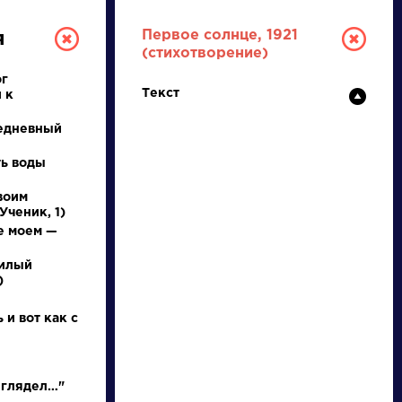
Первое солнце, 1921
я
(стихотворение)
ог
Текст
 к
едневный
ть воды
воим
РУССКАЯ
Ученик, 1)
е моем —
ЛИТЕРАТУРА
милый
)
ДЛЯ ПРЕЗЕНТАЦИЙ,
УРОКОВ И ЕГЭ
 и вот как с
А
Б
В
Г
Д
Е
Ж
З
И
К
Л
М
 глядел…"