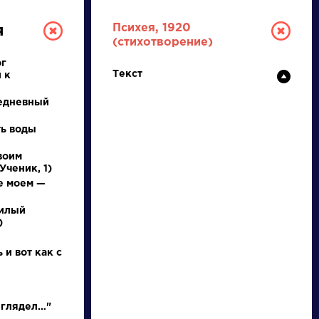
Психея, 1920
я
(стихотворение)
ог
Текст
 к
едневный
ть воды
воим
РУССКАЯ
Ученик, 1)
е моем —
ЛИТЕРАТУРА
милый
)
ДЛЯ ПРЕЗЕНТАЦИЙ,
УРОКОВ И ЕГЭ
 и вот как с
А
Б
В
Г
Д
Е
Ж
З
И
К
Л
М
 глядел…"