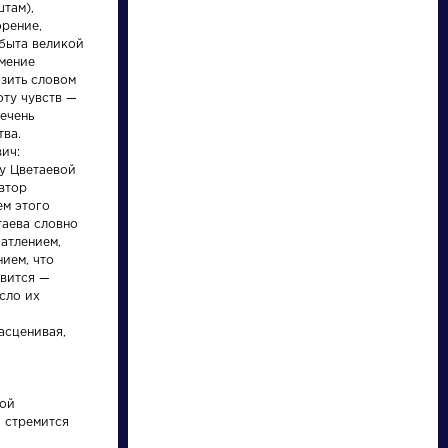
Найти
штам),
орение,
быта великой
умение
зить словом
оту чувств —
речень
тва.
Персонажи
Произведения
ич:
 у Цветаевой
автор
Алоизий
Гусар
ем этого
Могарыч
таева словно
атлением,
ием, что
овится —
Соколов Б.В.
Пушкин Александр
сло их
Булгаковская
Сергеевич »
энциклопедия. М.:
Локид; Миф, 1996. »
асценивая,
кой
я стремится