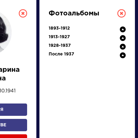
Фотоальбомы
1893-1912
1913-1927
1928-1937
После 1937
арина
РУССКАЯ
на
ЛИТЕРАТУРА
10.1941
ДЛЯ ПРЕЗЕНТАЦИЙ,
УРОКОВ И ЕГЭ
Я
А
Б
В
Г
Д
Е
Ж
З
И
К
Л
М
ТВЕ