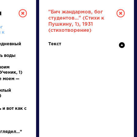
"Бич жандармов, бог
я
студентов…" (Стихи к
Пушкину, 1), 1931
ог
(стихотворение)
 к
едневный
Текст
ть воды
воим
РУССКАЯ
Ученик, 1)
е моем —
ЛИТЕРАТУРА
милый
)
ДЛЯ ПРЕЗЕНТАЦИЙ,
УРОКОВ И ЕГЭ
 и вот как с
А
Б
В
Г
Д
Е
Ж
З
И
К
Л
М
 глядел…"