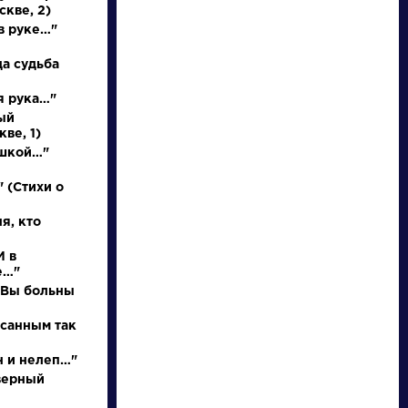
Найти
скве, 2)
в руке…"
да судьба
я рука…"
ый
ве, 1)
Произведения
Произведения
ушкой…"
На птичку
Гусар
 (Стихи о
я, кто
И в
Державин Гаврила
Пушкин Александр
е…"
Романович »
Сергеевич »
о Вы больны
исанным так
н и нелеп…"
верный