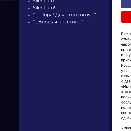
Silentium
Silentium!
"— Пора! Для этого огня…"
"…Вновь я посетил…"
Все 
отме
ПИСАТЕЛИ
евро
при 
и вку
прис
писатели
Росс
у нас
отзы
о дв
«Мы 
этог
восх
сосл
Персонажи
Произвед
поли
светс
однаж
Алоизий
Гусар
Могарыч
Умне