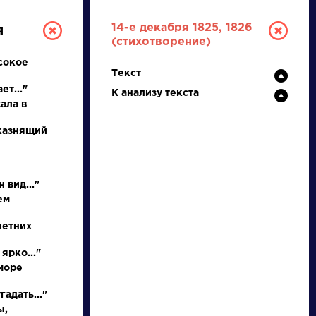
14-е декабря 1825, 1826
я
(стихотворение)
сокое
Текст
ет..."
К анализу текста
ала в
 казнящий
ТУРА
 вид..."
ем
И ЕГЭ
летних
ярко..."
море
Ц
Ч
Ш
Щ
Э
Ю
Я
...
адать..."
ы,