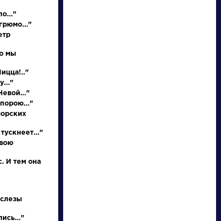
о..."
грюмо..."
етр
но мы
НАЙТИ
Ницца!.."
..."
евой..."
порою..."
словарь
морских
тускнеет..."
свою
. И тем она
ли
Писатели
 слезы
ков
Бунин Иван
л
Алексеевич
ись..."