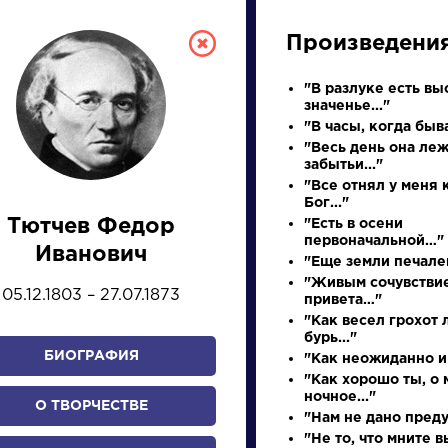
Произведени
"В разлуке есть вы
значенье..."
"В часы, когда быва
"Весь день она леж
забытьи..."
"Все отнял у меня
Бог..."
Тютчев Федор
"Есть в осени
СКАЯ ЛИТЕРА
первоначальной…"
Иванович
"Еще земли печален
"Живым сочувстви
05.12.1803 – 27.07.1873
привета…"
ПРЕЗЕНТАЦИЙ, УРОКОВ 
"Как весел грохот 
бурь..."
БИОГРАФИЯ
"Как неожиданно и 
"Как хорошо ты, о 
И
К
Л
М
Н
О
П
Р
С
Т
У
Ф
Х
ночное..."
О ТВОРЧЕСТВЕ
"Нам не дано предуг
"Не то, что мните в