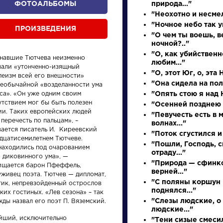
ФОТОАЛЬБОМЫ
природа..."
"Неохотно и несмел
"Ночное небо так у
ПРОИЗВЕДЕНИЯ
"О чем ты воешь, в
ночной?.."
"О, как убийствен
знавшие Тютчева неизменно
любим..."
чали «утонченно-изящный
"О, этот Юг, о, эта 
пеизм всей его внешности»
"Она сидела на полу
необычайной «возделанности ума
са». «Он уже одним своим
"Опять стою я над Н
утствием мог бы быть полезен
"Осенней позднею 
произведения
персонажи
ии. Таких европейских людей
"Певучесть есть в 
 перечесть по пальцам», –
волнах..."
вается писатель И. Киреевский
"Поток сгустился и 
адцатисемилетнем Тютчеве.
"Пошли, Господь, 
находились под очарованием
отраду..."
о диковинного ума», —
"Природа — сфинкс
ищается барон Пфеффель,
верней…"
уживец поэта. Тютчев — дипломат,
ения
Писатели
Писате
"С поляны коршун
тик, непревзойденный острослов
поднялся..."
ких гостиных. «Лев сезона» – так
"Слезы людские, о
ды назвал его поэт П. Вяземский.
Бродский
Булга
людские..."
Иосиф
Михаи
йший, исключительно
"Тени сизые смесил