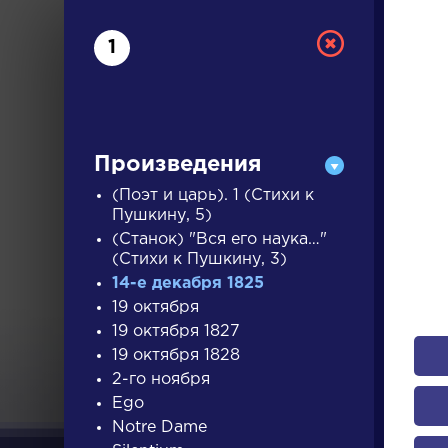
1
Произведения
(Поэт и царь). 1 (Стихи к
Пушкину, 5)
(Станок) "Вся его наука…"
РУС
(Стихи к Пушкину, 3)
14-е декабря 1825
19 октября
ДЛЯ 
19 октября 1827
19 октября 1828
2-го ноября
А
Б
В
Г
Д
Е
Ж
З
Ego
Notre Dame