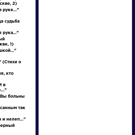
Найти
скве, 2)
в руке…"
да судьба
я рука…"
ый
ве, 1)
Писатели
Произведения
ушкой…"
Гончаров Иван
Гусар
 (Стихи о
Александрович
я, кто
И в
Биография »
Пушкин Александр
е…"
О творчестве »
Сергеевич »
Фотоальбомы »
о Вы больны
Произведения »
исанным так
н и нелеп…"
верный