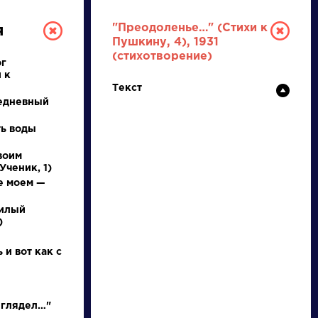
"Преодоленье…" (Стихи к
я
Пушкину, 4), 1931
(стихотворение)
ог
 к
Текст
едневный
ть воды
воим
РУССКАЯ
Ученик, 1)
е моем —
ЛИТЕРАТУРА
милый
)
ДЛЯ ПРЕЗЕНТАЦИЙ,
УРОКОВ И ЕГЭ
 и вот как с
А
Б
В
Г
Д
Е
Ж
З
И
К
Л
М
 глядел…"