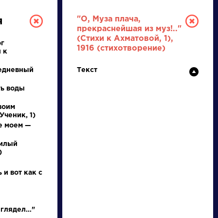
"О, Муза плача,
я
прекраснейшая из муз!.."
(Стихи к Ахматовой, 1),
ог
1916 (стихотворение)
 к
едневный
Текст
ть воды
воим
РУССКАЯ
Ученик, 1)
е моем —
ЛИТЕРАТУРА
милый
)
ДЛЯ ПРЕЗЕНТАЦИЙ,
УРОКОВ И ЕГЭ
 и вот как с
А
Б
В
Г
Д
Е
Ж
З
И
К
Л
М
 глядел…"