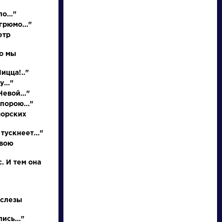
о..."
грюмо..."
етр
но мы
Ницца!.."
..."
евой..."
порою..."
писатели
морских
тускнеет..."
произведения
свою
персонажи
. И тем она
словарь
 слезы
ись..."