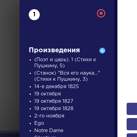
1
Произведения
(Поэт и царь). 1 (Стихи к
Пушкину, 5)
(Станок) "Вся его наука…"
РУС
(Стихи к Пушкину, 3)
14-е декабря 1825
19 октября
ДЛЯ 
19 октября 1827
19 октября 1828
2-го ноября
А
Б
В
Г
Д
Е
Ж
З
Ego
Notre Dame