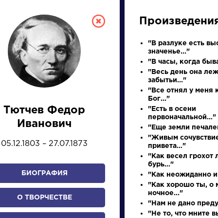
Произведени
"В разлуке есть вы
значенье..."
"В часы, когда быва
"Весь день она леж
забытьи..."
"Все отнял у меня
Бог..."
Тютчев Федор
"Есть в осени
СКАЯ ЛИТЕРА
первоначальной…"
Иванович
"Еще земли печален
"Живым сочувстви
05.12.1803 – 27.07.1873
привета…"
ПРЕЗЕНТАЦИЙ, УРОКОВ 
"Как весел грохот 
бурь..."
БИОГРАФИЯ
"Как неожиданно и 
"Как хорошо ты, о 
И
К
Л
М
Н
О
П
Р
С
Т
У
Ф
Х
ночное..."
О ТВОРЧЕСТВЕ
"Нам не дано предуг
"Не то, что мните в