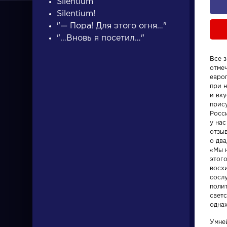
Silentium
Silentium!
"— Пора! Для этого огня…"
"…Вновь я посетил…"
Все 
отме
ПИСАТЕЛИ
евро
при 
и вку
прис
писатели
Росс
у нас
отзы
о дв
«Мы 
этог
восх
сосл
Писатели
Произвед
поли
светс
однаж
Гончаров Иван
На птичк
Александрович
Умне