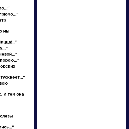
о..."
грюмо..."
етр
но мы
НАЙТИ
Ницца!.."
..."
евой..."
порою..."
словарь
морских
тускнеет..."
свою
. И тем она
ведения
Писатели
 слезы
а день
Брюсов
ствия на
Валерий
ись..."