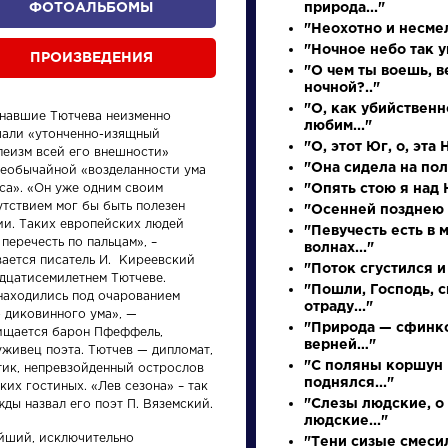
ФОТОАЛЬБОМЫ
природа..."
"Неохотно и несмел
"Ночное небо так у
ПРОИЗВЕДЕНИЯ
"О чем ты воешь, в
ночной?.."
"О, как убийствен
знавшие Тютчева неизменно
любим..."
чали «утонченно-изящный
"О, этот Юг, о, эта 
пеизм всей его внешности»
"Она сидела на полу
необычайной «возделанности ума
са». «Он уже одним своим
"Опять стою я над Н
утствием мог бы быть полезен
"Осенней позднею 
произведения
персонажи
ии. Таких европейских людей
"Певучесть есть в 
 перечесть по пальцам», –
волнах..."
вается писатель И. Киреевский
"Поток сгустился и 
адцатисемилетнем Тютчеве.
"Пошли, Господь, 
находились под очарованием
отраду..."
о диковинного ума», —
"Природа — сфинкс
ищается барон Пфеффель,
верней…"
уживец поэта. Тютчев — дипломат,
ения
Произведения
Произ
"С поляны коршун
тик, непревзойденный острослов
поднялся..."
ких гостиных. «Лев сезона» – так
"Слезы людские, о
ды назвал его поэт П. Вяземский.
у
Гусар
Ода н
людские..."
восше
йший, исключительно
"Тени сизые смесил