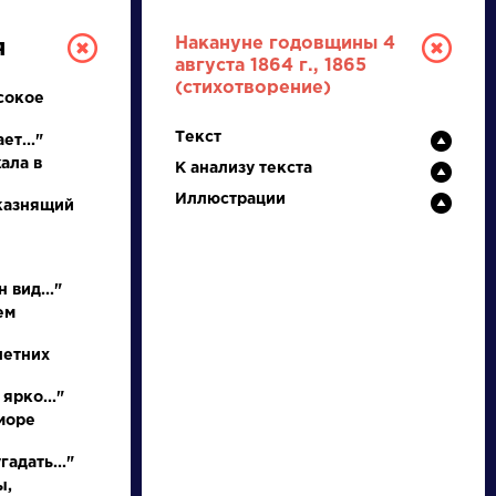
Накануне годовщины 4
я
августа 1864 г., 1865
(стихотворение)
сокое
Текст
ет..."
ала в
К анализу текста
Иллюстрации
 казнящий
РУССКАЯ
 вид..."
ЛИТЕРАТУРА
ем
ДЛЯ ПРЕЗЕНТАЦИЙ,
летних
УРОКОВ И ЕГЭ
ярко..."
море
А
Б
В
Г
Д
Е
Ж
З
И
К
Л
М
адать..."
ы,