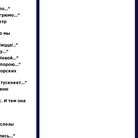
о..."
грюмо..."
етр
но мы
Ницца!.."
..."
евой..."
порою..."
писатели
морских
тускнеет..."
произведения
свою
персонажи
. И тем она
словарь
 слезы
ись..."