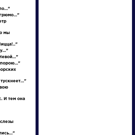
о..."
грюмо..."
етр
но мы
Ницца!.."
..."
евой..."
порою..."
писатели
морских
тускнеет..."
произведения
свою
персонажи
. И тем она
словарь
 слезы
ись..."