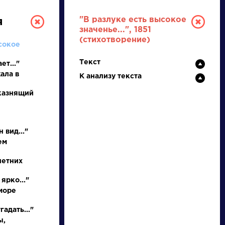
"В разлуке есть высокое
я
значенье...", 1851
(стихотворение)
сокое
Текст
ет..."
ала в
К анализу текста
 казнящий
РУССКАЯ
 вид..."
ЛИТЕРАТУРА
ем
ДЛЯ ПРЕЗЕНТАЦИЙ,
летних
УРОКОВ И ЕГЭ
ярко..."
море
А
Б
В
Г
Д
Е
Ж
З
И
К
Л
М
адать..."
ы,