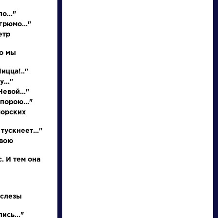
о..."
грюмо..."
етр
но мы
Ницца!.."
..."
евой..."
порою..."
писатели
морских
тускнеет..."
произведения
свою
персонажи
. И тем она
словарь
 слезы
ись..."