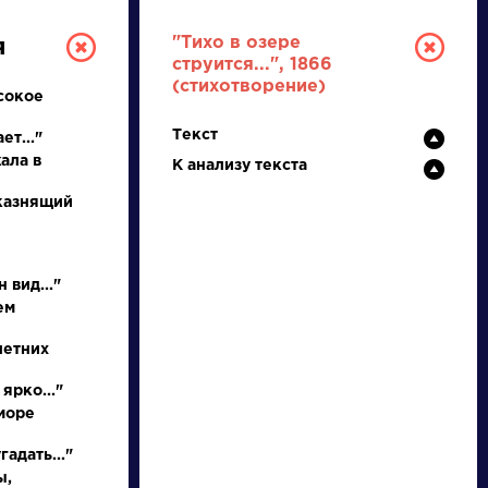
"Тихо в озере
я
струится...", 1866
(стихотворение)
сокое
Текст
ет..."
ала в
К анализу текста
 казнящий
РУССКАЯ
 вид..."
ЛИТЕРАТУРА
ем
ДЛЯ ПРЕЗЕНТАЦИЙ,
летних
УРОКОВ И ЕГЭ
ярко..."
море
А
Б
В
Г
Д
Е
Ж
З
И
К
Л
М
адать..."
ы,