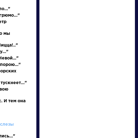
о..."
грюмо..."
етр
но мы
Ницца!.."
..."
евой..."
порою..."
писатели
морских
тускнеет..."
произведения
свою
персонажи
. И тем она
словарь
 слезы
ись..."