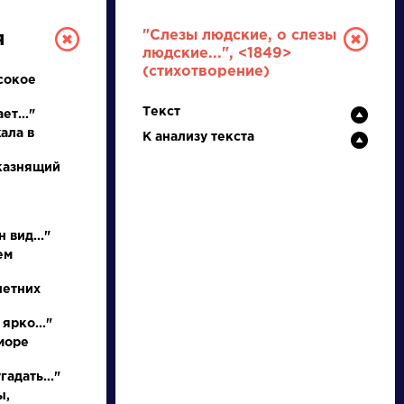
"Слезы людские, о слезы
я
людские...", <1849>
(стихотворение)
сокое
Текст
ет..."
ала в
К анализу текста
 казнящий
РУССКАЯ
 вид..."
ЛИТЕРАТУРА
ем
ДЛЯ ПРЕЗЕНТАЦИЙ,
летних
УРОКОВ И ЕГЭ
ярко..."
море
А
Б
В
Г
Д
Е
Ж
З
И
К
Л
М
адать..."
ы,