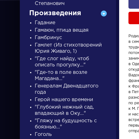
Степанович
Произведения
Гадание
Гамаюн, птица вещая
Родил
Гамбринус
в сем
Гамлет (Из стихотворений
ПИСАТЕЛИ
труд
Юрия Живаго, 1)
потом
"Где слог найду, чтоб
зани
в Од
описать прогулку..."
писатели
отку
"Где-то в поле возле
Вадо
Магадана..."
фран
Генералам Двенадцатого
к Фр
года
в Пет
разн
Герой нашего времени
по ре
"Глубокий нежный сад,
к М. 
Словарь
Персонаж
впадающий в Оку..."
и нас
встре
"Гляжу на будущность с
первы
деталь
Алоизий
боязнью..."
отпра
Гоголь
Могарыч