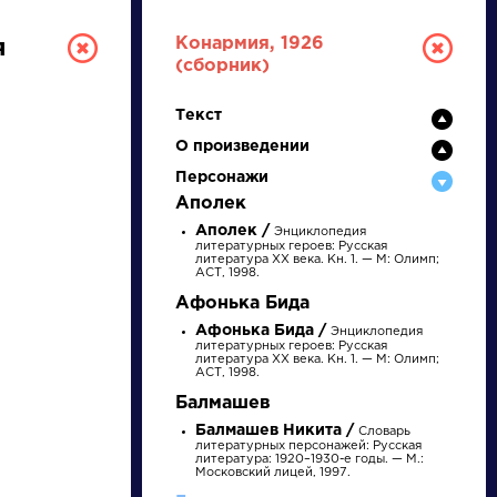
Конармия, 1926
я
(сборник)
Текст
О произведении
Персонажи
Аполек
Аполек /
Энциклопедия
литературных героев: Русская
литература XX века. Кн. 1. — М: Олимп;
ТУРА
АСТ, 1998.
Афонька Бида
Афонька Бида /
Энциклопедия
И ЕГЭ
литературных героев: Русская
литература XX века. Кн. 1. — М: Олимп;
АСТ, 1998.
Балмашев
Балмашев Никита /
Ц
Ч
Ш
Щ
Э
Ю
Я
...
Словарь
литературных персонажей: Русская
литература: 1920–1930-е годы. — М.:
Московский лицей, 1997.