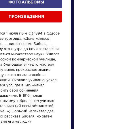
ФОТОАЛЬБОМЫ
ПРОИЗВЕДЕНИЯ
ся 1 июля (13 н. с.) 1894 в Одессе
ье торговца. «Дома жилось
но, — пишет позже Бабель, —
у что с утра до ночи заставляли
маться множеством наук». Учился
есском коммерческом училище,
произведения
персонажи
да благодаря учителю мистеру
ну вынес прекрасное знание
цузского языка и любовь
анции. Окончив училище, уехал
ербург, где в 1915 «начал
осить свои сочинения
дакциям». В 1916, попав
Горькому, обрел в нем учителя
и
Произведения
Писате
тавника («Я всем обязан этой
че...»). Горький напечатал два
х рассказа Бабеля, но затем
Вечернее
Бродс
вил его «в люди».
размышление
Иоси