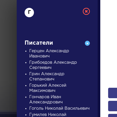
Г
Писатели
Герцен Александр
Иванович
Грибоедов Александр
РУС
Сергеевич
Грин Александр
Степанович
ДЛЯ 
Горький Алексей
Максимович
Гончаров Иван
Александрович
А
Б
В
Г
Д
Е
Ж
З
Гоголь Николай Васильевич
Гумилев Николай