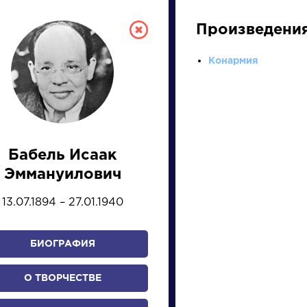
Произведени
Конармия
Бабель Исаак
СКАЯ ЛИТЕРА
Эммануилович
13.07.1894 – 27.01.1940
ПРЕЗЕНТАЦИЙ, УРОКОВ 
БИОГРАФИЯ
И
К
Л
М
Н
О
П
Р
С
Т
У
Ф
Х
О ТВОРЧЕСТВЕ