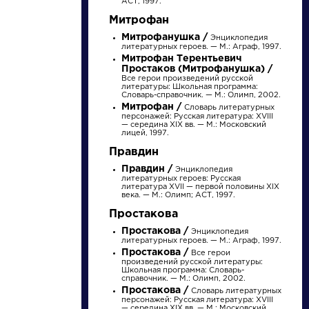
АСТ, 1997.
Митрофан
Митрофанушка /
Энциклопедия
литературных героев. — М.: Аграф, 1997.
Митрофан Терентьевич
Простаков (Митрофанушка) /
Все герои произведений русской
литературы: Школьная программа:
Словарь-справочник. — М.: Олимп, 2002.
НАЙТИ
Митрофан /
Словарь литературных
персонажей: Русская литература: XVIII
— середина XIX вв. — М.: Московский
лицей, 1997.
словарь
Правдин
Правдин /
Энциклопедия
литературных героев: Русская
литература XVII — первой половины XIX
века. — М.: Олимп; АСТ, 1997.
Простакова
Простакова /
Энциклопедия
литературных героев. — М.: Аграф, 1997.
ли
Писатели
Простакова /
Все герои
произведений русской литературы:
Школьная программа: Словарь-
справочник. — М.: Олимп, 2002.
ков
Бунин Иван
Простакова /
Словарь литературных
л
Алексеевич
персонажей: Русская литература: XVIII
— середина XIX вв. — М.: Московский