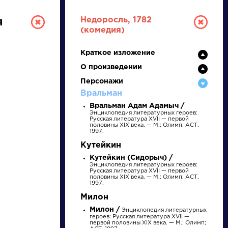
Недоросль, 1782
я
(комедия)
Краткое изложение
О произведении
Персонажи
Вральман
Вральман Адам Адамыч /
Энциклопедия литературных героев:
Русская литература XVII — первой
ТУРА
половины XIX века. — М.: Олимп; АСТ,
1997.
Кутейкин
И ЕГЭ
Кутейкин (Сидорыч) /
Энциклопедия литературных героев:
Русская литература XVII — первой
половины XIX века. — М.: Олимп; АСТ,
1997.
Милон
Ц
Ч
Ш
Щ
Э
Ю
Я
...
Милон /
Энциклопедия литературных
героев: Русская литература XVII —
первой половины XIX века. — М.: Олимп;