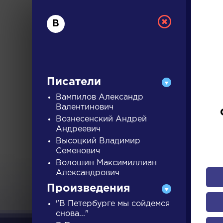
В
Писатели
Вампилов Александр
Валентинович
Вознесенский Андрей
РУС
Андреевич
Высоцкий Владимир
Семенович
ДЛЯ 
Волошин Максимиллиан
Александрович
Произведения
А
Б
В
Г
Д
Е
Ж
З
"В Петербурге мы сойдемся
снова..."