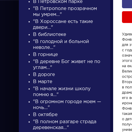
В Петровском парке
"В Петрополе прозрачном
мы умрем..."
"В Хороссане есть такие
двери..."
В библиотеке
Удив
Фонви
"В голодной и больной
ПИСАТЕЛИ
для э
неволе..."
с год
В горнице
озна
этог
"В деревне Бог живет не по
писатели
на е
углам…"
Вели
В дороге
остр
В марте
Втор
в пол
"В начале жизни школу
драм
помню я..."
его 
"В огромном городе моем —
ирон
Словарь
Произвед
ночь..."
Фонв
такая
В октябре
о дет
деталь
Гусар
"В полном разгаре страда
полу
деревенская…"
унив