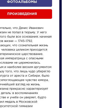
ФОТОАЛЬБОМЫ
ПРОИЗВЕДЕНИЯ
ительно, что Денис Иванович
зин не попал в тюрьму. У него
того были все основания; начиная
ов жизни — 1745–1792,
чающих, что сознательная жизнь
о человека целиком приходится
произведения
персонажи
катерининское царствование.
кая императрица с опасными
ословами не церемонилась.
ым и наиболее веским аргументом
ьзу того, что лишь чудо уберегло
атурга от ареста и Сибири, было
всепоглощающее чувство юмора,
ичнейший взгляд на жизнь.
ения
Писатели
Писате
изина прекрасно характеризует
 деталь: в воспоминаниях
стве и учебе он уверяет, будто
Брюсов
Булга
чил медаль в Московской
Валерий
Михаи
ерситетской гимназии