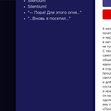
Silentium
Silentium!
"— Пора! Для этого огня…"
"…Вновь я посетил…"
6 июн
поче
ПИСАТЕЛИ
и ми
в нег
не т
С тв
писатели
само
общи
идеа
в отд
проц
светл
и доб
сост
Словарь
Произвед
и нра
он н
одоле
аллегория
Ода на д
ему п
восшеств
«Пуш