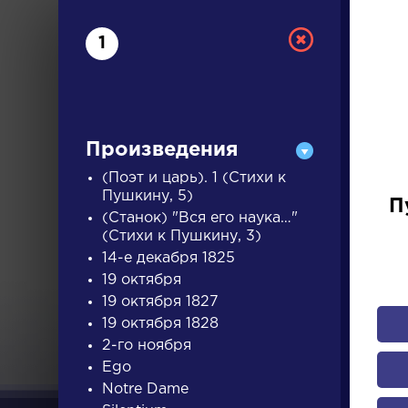
1
Произведения
(Поэт и царь). 1 (Стихи к
Пушкину, 5)
П
(Станок) "Вся его наука…"
РУС
(Стихи к Пушкину, 3)
14-е декабря 1825
19 октября
ДЛЯ 
19 октября 1827
19 октября 1828
2-го ноября
А
Б
В
Г
Д
Е
Ж
З
Ego
Notre Dame