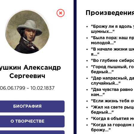
Произведени
"Брожу ли я вдоль 
шумных..."
"Была пора: наш п
молодой..."
"В начале жизни ш
я..."
"Во глубине сибир
ушкин Александр
"Город пышный, г
СКАЯ ЛИТЕРА
бедный..."
Сергеевич
"Дар напрасный, д
случайный…"
06.06.1799 – 10.02.1837
"Два чувства равно
ПРЕЗЕНТАЦИЙ, УРОКОВ 
нам…"
"Если жизнь тебя о
БИОГРАФИЯ
"Жил на свете рыц
бедный..."
И
К
Л
М
Н
О
П
Р
С
Т
У
Ф
Х
"Когда в объятия мо
О ТВОРЧЕСТВЕ
"Когда за городом 
брожу…"