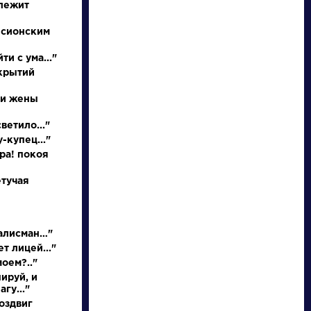
 лежит
 сионским
ти с ума..."
ткрытий
 и жены
НАЙТИ
ветило..."
-купец..."
словарь
ора! покоя
етучая
талисман…"
ведения
Писатели
т лицей..."
моем?.."
ируй, и
осль
Бунин Иван
гу..."
Алексеевич
оздвиг