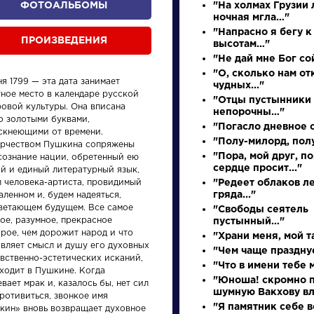
ФОТОАЛЬБОМЫ
"На холмах Грузии
ночная мгла…"
"Напрасно я бегу к
ПРОИЗВЕДЕНИЯ
высотам…"
"Не дай мне Бог сой
"О, сколько нам о
я 1799 — эта дата занимает
чудных..."
тное место в календаре русской
"Отцы пустынники
ровой культуры. Она вписана
непорочны…"
о золотыми буквами,
"Погасло дневное с
ускнеющими от времени.
"Полу-милорд, полу
орчеством Пушкина сопряжены
произведения
персонажи
"Пора, мой друг, п
сознание нации, обретенный ею
сердце просит..."
й и единый литературный язык,
л человека-артиста, провидимый
"Редеет облаков л
гряда..."
аленном и, будем надеяться,
ветающем будущем. Все самое
"Свободы сеятель
ое, разумное, прекрасное
пустынный…"
рое, чем дорожит народ и что
"Храни меня, мой 
авляет смысл и душу его духовных
ения
Произведения
Произ
"Чем чаще празднуе
вственно-эстетических исканий,
"Что в имени тебе 
аходит в Пушкине. Когда
"Юноша! скромно п
вает мрак и, казалось бы, нет сил
ень
Вечернее
Недор
шумную Вакхову вла
ротивиться, звонкое имя
ия на
размышление
"Я памятник себе в
кин» вновь возвращает духовное