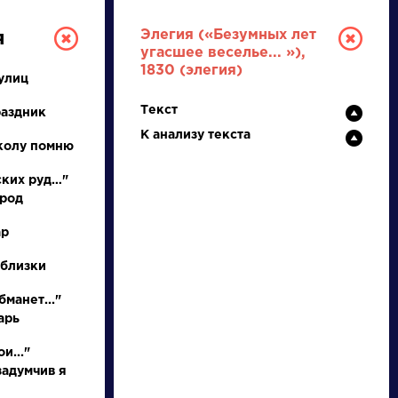
Элегия («Безумных лет
я
угасшее веселье... »),
1830 (элегия)
улиц
Текст
раздник
К анализу текста
колу помню
ских руд…"
ород
ТУРА
ар
 близки
И ЕГЭ
бманет..."
арь
Ц
Ч
Ш
Щ
Э
Ю
Я
...
и..."
задумчив я