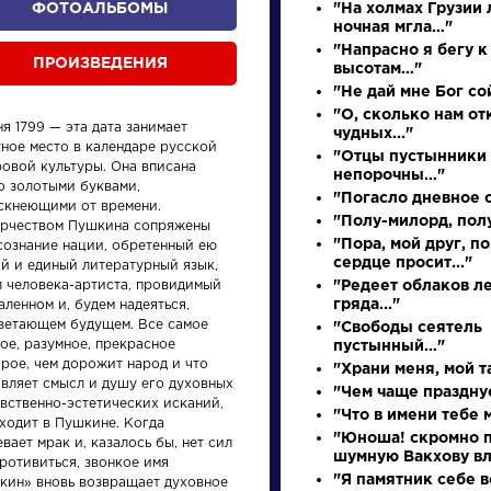
ФОТОАЛЬБОМЫ
"На холмах Грузии
ночная мгла…"
"Напрасно я бегу к
ПРОИЗВЕДЕНИЯ
высотам…"
"Не дай мне Бог сой
"О, сколько нам о
я 1799 — эта дата занимает
чудных..."
тное место в календаре русской
"Отцы пустынники
ровой культуры. Она вписана
непорочны…"
о золотыми буквами,
"Погасло дневное с
ускнеющими от времени.
"Полу-милорд, полу
орчеством Пушкина сопряжены
произведения
персонажи
"Пора, мой друг, п
сознание нации, обретенный ею
сердце просит..."
й и единый литературный язык,
л человека-артиста, провидимый
"Редеет облаков л
гряда..."
аленном и, будем надеяться,
ветающем будущем. Все самое
"Свободы сеятель
ое, разумное, прекрасное
пустынный…"
рое, чем дорожит народ и что
"Храни меня, мой 
авляет смысл и душу его духовных
ения
Произведения
Произ
"Чем чаще празднуе
вственно-эстетических исканий,
"Что в имени тебе 
аходит в Пушкине. Когда
"Юноша! скромно п
вает мрак и, казалось бы, нет сил
у
Ода на день
Вечер
шумную Вакхову вла
ротивиться, звонкое имя
восшествия на
разм
"Я памятник себе в
кин» вновь возвращает духовное