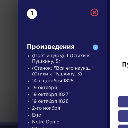
1
Произведения
(Поэт и царь). 1 (Стихи к
Пушкину, 5)
П
(Станок) "Вся его наука…"
РУС
(Стихи к Пушкину, 3)
14-е декабря 1825
19 октября
ДЛЯ 
19 октября 1827
19 октября 1828
2-го ноября
А
Б
В
Г
Д
Е
Ж
З
Ego
Notre Dame