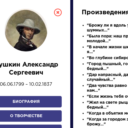
Произведени
"Брожу ли я вдоль 
шумных..."
"Была пора: наш п
молодой..."
"В начале жизни ш
я..."
"Во глубине сибир
ушкин Александр
"Город пышный, г
СКАЯ ЛИТЕРА
бедный..."
Сергеевич
"Дар напрасный, д
случайный…"
06.06.1799 – 10.02.1837
"Два чувства равно
ПРЕЗЕНТАЦИЙ, УРОКОВ 
нам…"
"Если жизнь тебя о
БИОГРАФИЯ
"Жил на свете рыц
бедный..."
И
К
Л
М
Н
О
П
Р
С
Т
У
Ф
Х
"Когда в объятия мо
О ТВОРЧЕСТВЕ
"Когда за городом 
брожу…"