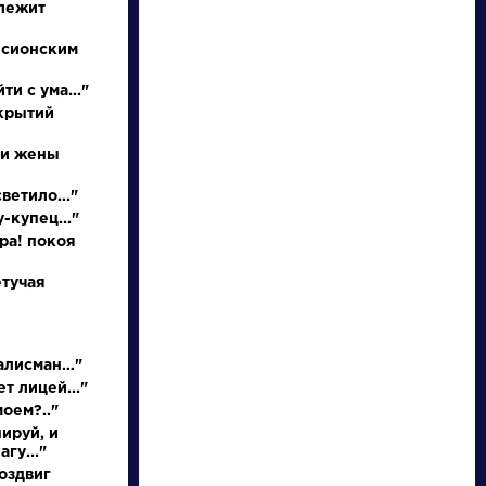
 лежит
 сионским
ти с ума..."
ткрытий
 и жены
НАЙТИ
ветило..."
-купец..."
словарь
ора! покоя
етучая
талисман…"
ведения
Писатели
т лицей..."
моем?.."
ируй, и
нее
Бродский
гу..."
ышление
Иосиф
оздвиг