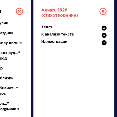
Анчар, 1828
я
(стихотворение)
улиц
Текст
раздник
К анализу текста
Иллюстрации
колу помню
ских руд…"
ород
ТУРА
ар
 близки
И ЕГЭ
бманет..."
арь
Ц
Ч
Ш
Щ
Э
Ю
Я
...
и..."
задумчив я