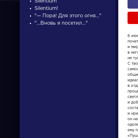
Silentium
Silentium!
"— Пора! Для этого огня…"
"…Вновь я посетил…"
6 июн
поче
ПИСАТЕЛИ
и ми
в нег
не т
С тв
писатели
само
общи
идеа
в отд
проц
светл
и доб
сост
Словарь
Произвед
и нра
он н
одоле
деталь
На птичк
ему п
«Пуш