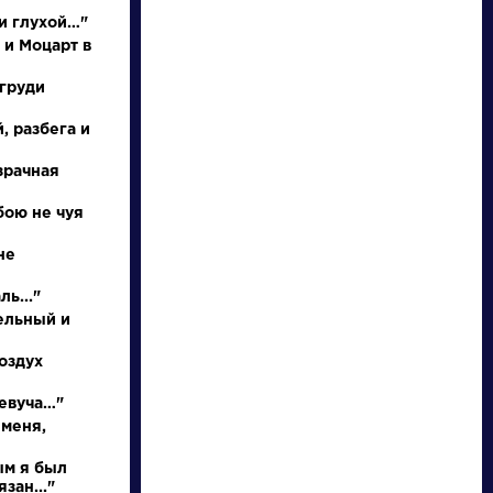
и глухой…"
 и Моцарт в
 груди
, разбега и
зрачная
бою не чуя
писатели
не
ь..."
произведения
ельный и
персонажи
оздух
певуча…"
словарь
 меня,
ым я был
зан..."