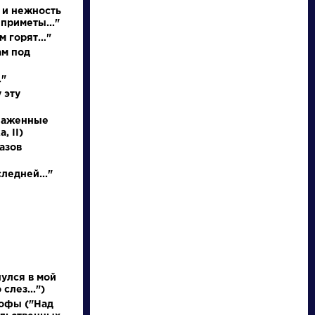
Найти
 и нежность
приметы..."
м горят…"
ам под
."
 эту
Персонажи
Словарь
блаженные
, II)
Алоизий
аллегория
азов
Могарыч
ледней..."
Соколов Б.В.
Розенталь Д.Э.
Булгаковская
Практическая
энциклопедия. М.:
стилистика
Локид; Миф, 1996. »
русского языка. М.:
Высшая школа...
улся в мой
слез...")
офы ("Над