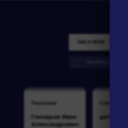
ПИСАТЕЛИ
писатели
Писатели
Словарь
Гончаров Иван
деталь
Александрович