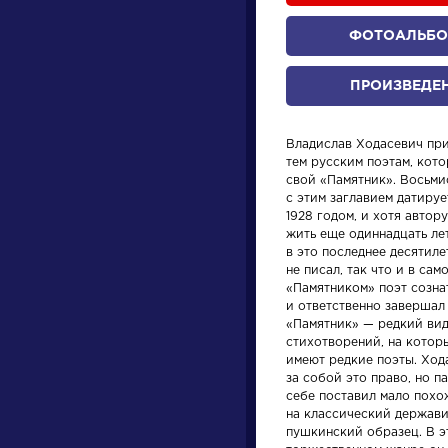
ФОТОАЛЬБ
ПРОИЗВЕДЕ
Владислав Ходасевич пр
тем русским поэтам, кот
свой «Памятник». Восьм
с этим заглавием датируе
произведения
персонажи
1928 годом, и хотя автор
жить еще одиннадцать лет
в это последнее десятиле
не писал, так что и в сам
«Памятником» поэт созна
и ответственно завершал 
«Памятник» — редкий ви
стихотворений, на котор
Произведения
Произ
имеют редкие поэты. Ход
за собой это право, но п
себе поставил мало пох
На птичку
Ода н
на классический держави
пушкинский образец. В э
восше