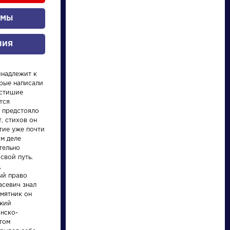
ОМЫ
НИЯ
инадлежит к
НАЙТИ
орые написали
истишие
тся
словарь
у предстояло
, стихов он
тие уже почти
ом деле
тельно
свой путь.
д
ый право
ведения
Писатели
асевич знал
амятник он
ожий
а день
Брюсов
нско-
том
ствия на
Валерий