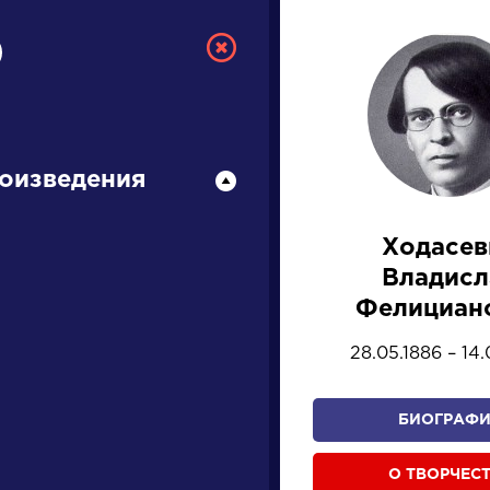
оизведения
Ходасев
СКАЯ ЛИТЕРА
Владисл
Фелициан
ПРЕЗЕНТАЦИЙ, УРОКОВ 
28.05.1886 – 14.
БИОГРАФИ
И
К
Л
М
Н
О
П
Р
С
Т
У
Ф
Х
О ТВОРЧЕС