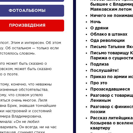
бывшее с Владими
Маяковским летом 
ФОТОАЛЬБОМЫ
Ничего не понимаю
Ночь
ПРОИЗВЕДЕНИЯ
О дряни
Облако в штанах
Ода революции
поэт. Этим и интересен. Об этом
Письмо Татьяне Як
шу. Об остальном — только если
Письмо товарищу К
тстоялось словом».
Парижа о сущност
что может быть сказано о
произведения
персонажи
Подлиза
овском, может быть сказано
Послушайте!
о о поэте.
Приказ по армии и
Про это
тому, конечно, что неважны
Прозаседавшиеся
изненные обстоятельства,
ому, что словом успело
Разговор с товари
яться очень многое. Лиля
Лениным
ения
Произведения
Произ
вна Брик, знавшая тончайшие
Разговор с фининс
нки настроений и состояний
поэзии
имира Владимировича,
Рассказ литейщика
у
Гусар
Вечер
минала: «Он не любил
Козырева о вселен
варивать. Он всегда, ни на час
квартиру
разм
екращая, сочинял стихи.