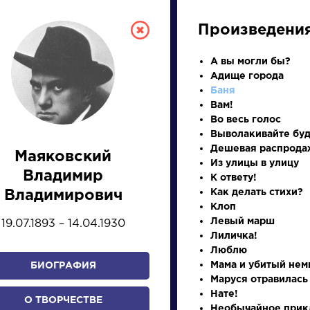
Произведени
А вы могли бы?
Адище города
Баня
Вам!
Во весь голос
Выволакивайте бу
Дешевая распрода
Маяковский
Из улицы в улицу
СКАЯ ЛИТЕРА
Владимир
К ответу!
Как делать стихи?
Владимирович
Клоп
ПРЕЗЕНТАЦИЙ, УРОКОВ 
Левый марш
19.07.1893 – 14.04.1930
Лиличка!
Люблю
Мама и убитый нем
БИОГРАФИЯ
И
К
Л
М
Н
О
П
Р
С
Т
У
Ф
Х
Маруся отравилась
Нате!
О ТВОРЧЕСТВЕ
Необычайное прик