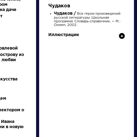
ром
Чудаков
на даче
Чудаков /
Все герои произведений
т
русской литературы: Школьная
программа: Словарь-справочник. — М.:
Олимп, 2002.
Иллюстрации
НАЙТИ
овлевой
острову из
и любви
словарь
скусства
щем
ведения
Писатели
пектором о
 Ивана
нее
Бродский
ии в новую
ышление
Иосиф