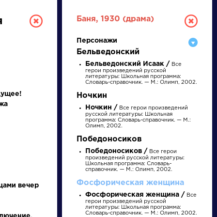
Баня, 1930 (драма)
я
Персонажи
Бельведонский
Бельведонский Исаак /
Все
герои произведений русской
литературы: Школьная программа:
Словарь-справочник. — М.: Олимп, 2002.
дущее!
Ночкин
жа
Ночкин /
Все герои произведений
русской литературы: Школьная
ТУРА
программа: Словарь-справочник. — М.:
Олимп, 2002.
Победоносиков
И ЕГЭ
Победоносиков /
Все герои
произведений русской литературы:
Школьная программа: Словарь-
справочник. — М.: Олимп, 2002.
Фосфорическая женщина
цами вечер
Ц
Ч
Ш
Щ
Э
Ю
Я
...
Фосфорическая женщина /
Все
герои произведений русской
литературы: Школьная программа:
Словарь-справочник. — М.: Олимп, 2002.
лючение,