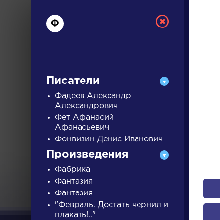
Ф
Писатели
Фадеев Александр
Александрович
Фет Афанасий
РУС
Афанасьевич
Фонвизин Денис Иванович
ДЛЯ 
Произведения
Фабрика
Фантазия
А
Б
В
Г
Д
Е
Ж
З
Фантазия
"Февраль. Достать чернил и
плакать!.."