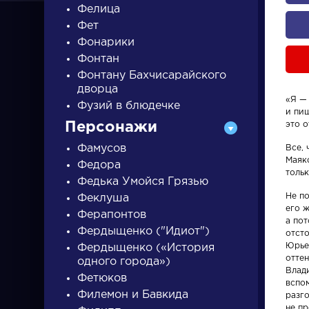
Фелица
Фет
Фонарики
Фонтан
Фонтану Бахчисарайского
дворца
«Я — 
ПИСАТЕЛИ
Фузий в блюдечке
и пи
Персонажи
это о
Фамусов
Все, 
писатели
Маяк
Федора
тольк
Федька Умойся Грязью
Не по
Феклуша
его ж
Ферапонтов
а пот
Фердыщенко ("Идиот")
отсто
Писатели
Произвед
Юрье
Фердыщенко («История
отте
одного города»)
Влад
Фетюков
Гончаров Иван
На птичк
вспо
Филемон и Бавкида
разго
Александрович
не пр