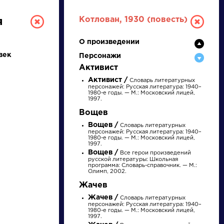
Котлован, 1930 (повесть)
я
О произведении
век
Персонажи
Активист
Активист /
Словарь литературных
персонажей: Русская литература: 1940–
1980-е годы. — М.: Московский лицей,
1997.
Вощев
РУССКАЯ
Вощев /
Словарь литературных
персонажей: Русская литература: 1940–
1980-е годы. — М.: Московский лицей,
ЛИТЕРАТУРА
1997.
Вощев /
Все герои произведений
ДЛЯ ПРЕЗЕНТАЦИЙ,
русской литературы: Школьная
программа: Словарь-справочник. — М.:
Олимп, 2002.
УРОКОВ И ЕГЭ
Жачев
А
Б
В
Г
Д
Е
Ж
З
И
К
Л
М
Жачев /
Словарь литературных
персонажей: Русская литература: 1940–
1980-е годы. — М.: Московский лицей,
1997.