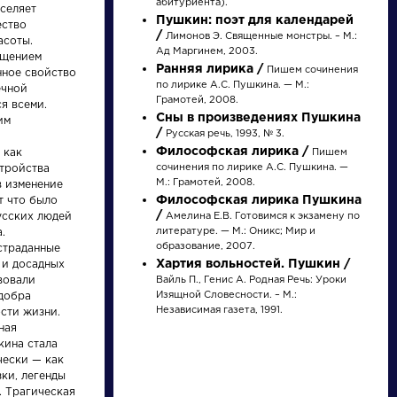
абитуриента).
Найти
вселяет
Пушкин: поэт для календарей
ество
/
Лимонов Э. Священные монстры. – М.:
асоты.
Ад Маргинем, 2003.
ущением
Ранняя лирика /
Пишем сочинения
нное свойство
по лирике А.С. Пушкина. — М.:
ечной
Грамотей, 2008.
я всеми.
Сны в произведениях Пушкина
им
Писатели
Словарь
/
Русская речь, 1993, № 3.
Философская лирика /
 как
Пишем
сочинения по лирике А.С. Пушкина. —
тройства
Гончаров Иван
деталь
М.: Грамотей, 2008.
в изменение
Александрович
Философская лирика Пушкина
т что было
/
усских людей
Амелина Е.В. Готовимся к экзамену по
литературе. — М.: Оникс; Мир и
.
образование, 2007.
страданные
Биография »
Литература. 8
Хартия вольностей. Пушкин /
 и досадных
О творчестве »
класс: Учебная
Фотоальбомы »
хрестоматия для
вовали
Вайль П., Генис А. Родная Речь: Уроки
Произведения »
школ и_классов с
Изящной Словесности. – М.:
добра
углубленным и...
Независимая газета, 1991.
ости жизни.
ная
кина стала
чески — как
зки, легенды
. Трагическая