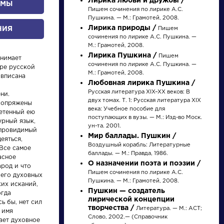
Лирика любви и дружбы /
ОМЫ
Пишем сочинения по лирике А.С.
Пушкина. — М.: Грамотей, 2008.
Лирика природы /
НИЯ
Пишем
сочинения по лирике А.С. Пушкина. —
М.: Грамотей, 2008.
Лирика Пушкина /
Пишем
анимает
сочинения по лирике А.С. Пушкина. —
аре русской
М.: Грамотей, 2008.
 вписана
Любовная лирика Пушкина /
Русская литература XIX–XX веков: В
ни.
двух томах. Т. 1: Русская литература XIX
сопряжены
писатели
века: Учебное пособие для
етенный ею
поступающих в вузы. — М.: Изд-во Моск.
урный язык,
ун-та. 2001.
 провидимый
произведения
Мир баллады. Пушкин /
еяться,
Воздушный корабль: Литературные
Все самое
баллады. — М.: Правда, 1986.
асное
персонажи
О назначении поэта и поэзии /
арод и что
Пишем сочинения по лирике А.С.
 его духовных
Пушкина. — М.: Грамотей, 2008.
ких исканий,
словарь
Пушкин — создатель
огда
лирической концепции
ь бы, нет сил
творчества /
Литература. — М.: АСТ;
 имя
Слово, 2002.— (Справочник
ает духовное