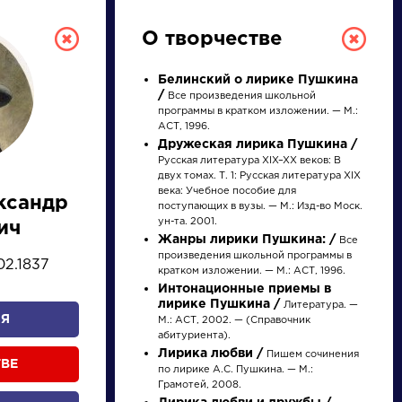
О творчестве
Белинский о лирике Пушкина
/
Все произведения школьной
программы в кратком изложении. — М.:
АСТ, 1996.
Дружеская лирика Пушкина /
Русская литература XIX–XX веков: В
двух томах. Т. 1: Русская литература XIX
века: Учебное пособие для
ксандр
поступающих в вузы. — М.: Изд-во Моск.
РУССКАЯ
ун-та. 2001.
ич
Жанры лирики Пушкина: /
Все
ЛИТЕРАТУРА
произведения школьной программы в
02.1837
кратком изложении. — М.: АСТ, 1996.
ДЛЯ ПРЕЗЕНТАЦИЙ,
Интонационные приемы в
лирике Пушкина /
Литература. —
УРОКОВ И ЕГЭ
Я
М.: АСТ, 2002. — (Справочник
абитуриента).
А
Б
В
Г
Д
Е
Ж
З
И
К
Л
М
Лирика любви /
Пишем сочинения
ТВЕ
по лирике А.С. Пушкина. — М.:
Грамотей, 2008.