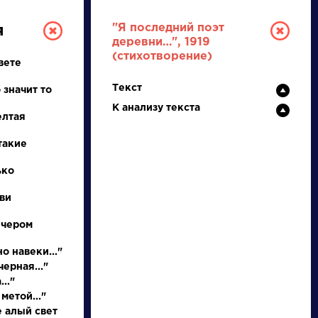
"Я последний поэт
я
деревни…", 1919
(стихотворение)
вете
Текст
 значит то
К анализу текста
елтая
такие
РУССКАЯ
ько
ви
ЛИТЕРАТУРА
ечером
ДЛЯ ПРЕЗЕНТАЦИЙ,
УРОКОВ И ЕГЭ
о навеки..."
ерная..."
А
Б
В
Г
Д
Е
Ж
З
И
К
Л
М
.."
метой..."
е алый свет