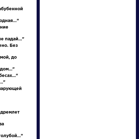
абубенной
родная…"
иние
е падай..."
ено. Без
 мой, до
писатели
дом..."
есах..."
.."
произведения
 чарующей
персонажи
 дремлет
словарь
ва
олубой..."