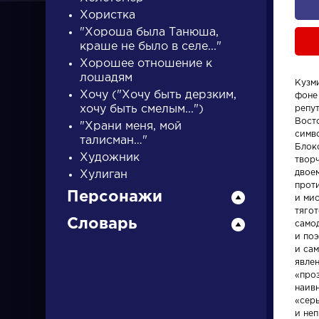
Хористка
"Хороша была Танюша,
краше не было в селе..."
Хорошее отношение к
лошадям
Кузм
Хочу ("Хочу быть дерзким,
фоне
ПИСАТЕЛИ
хочу быть смелым...")
репу
Вост
"Храни меня, мой
симв
талисман…"
Блок
писатели
Художник
твор
двое
Хулиган
прот
Персонажи
и ми
тягот
Словарь
само
и поэ
и са
Писатели
Словарь
явлен
«про
наивн
Гончаров Иван
деталь
«сер
Александрович
и не