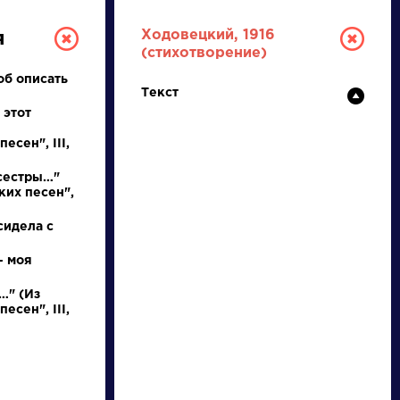
Ходовецкий, 1916
я
(стихотворение)
тоб описать
Текст
 этот
есен", III,
сестры…"
ких песен",
ТУРА
сидела с
— моя
И ЕГЭ
…" (Из
есен", III,
Ц
Ч
Ш
Щ
Э
Ю
Я
...