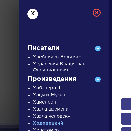
Х
Писатели
Хлебников Велимир
Ходасевич Владислав
Фелицианович
РУС
Произведения
Хабанера II
ДЛЯ 
Хаджи-Мурат
Хамелеон
Хвала времени
А
Б
В
Г
Д
Е
Ж
З
Хвала человеку
Ходовецкий
Холстомер