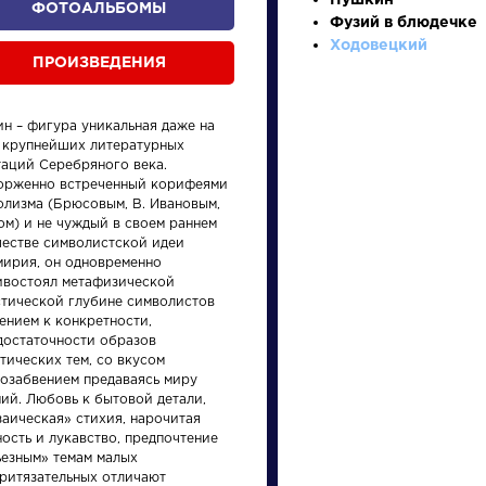
Пушкин
ФОТОАЛЬБОМЫ
Фузий в блюдечке
Ходовецкий
ПРОИЗВЕДЕНИЯ
ин – фигура уникальная даже на
 крупнейших литературных
таций Серебряного века.
орженно встреченный корифеями
олизма (Брюсовым, В. Ивановым,
ом) и не чуждый в своем раннем
произведения
персонажи
честве символистской идеи
мирия, он одновременно
ивостоял метафизической
стической глубине символистов
ением к конкретности,
достаточности образов
тических тем, со вкусом
мозабвением предаваясь миру
Персонажи
Произ
ий. Любовь к бытовой детали,
заическая» стихия, нарочитая
ость и лукавство, предпочтение
Алоизий
На пт
ьезным» темам малых
Могарыч
притязательных отличают