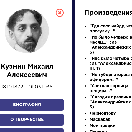
Произведени
"Где слог найду, ч
прогулку..."
"Их было четверо в
месяц…" (Из
"Александрийских п
5)
"Нас было четыре 
(Из "Александрийс
Кузмин Михаил
III, 1)
СКАЯ ЛИТЕРА
Алексеевич
"Не губернаторша 
офицером…"
"Светлая горница 
18.10.1872 – 01.03.1936
ПРЕЗЕНТАЦИЙ, УРОКОВ 
пещера…"
"Сегодня праздник
"Александрийских п
БИОГРАФИЯ
3)
Лермонтову
И
К
Л
М
Н
О
П
Р
С
Т
У
Ф
Х
О ТВОРЧЕСТВЕ
Маскарад
Мои предки