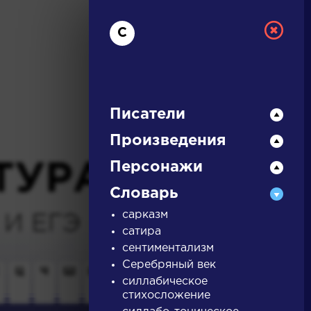
С
Писатели
Произведения
Персонажи
ТУРА
Словарь
И ЕГЭ
сарказм
сатира
сентиментализм
Серебряный век
Ц
Ч
Ш
Щ
Э
Ю
Я
...
силлабическое
стихосложение