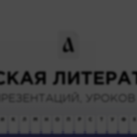
СКАЯ ЛИТЕРА
ПРЕЗЕНТАЦИЙ, УРОКОВ 
И
К
Л
М
Н
О
П
Р
С
Т
У
Ф
Х