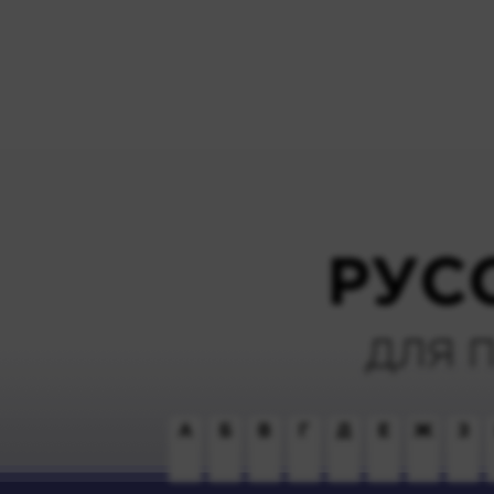
РУС
ДЛЯ 
А
Б
В
Г
Д
Е
Ж
З