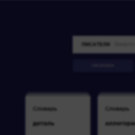
ПИСАТЕЛИ
писатели
Словарь
Словарь
деталь
аллегори