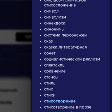
силлабо-тоническое
стихосложение
символ
символизм
синекдоха
синонимы
система персонажей
НАЙТИ
сказ
сказка литературная
сонет
словарь
социалистический реализм
спектакль
сравнение
стансы
стиль
ведения
Писатели
стих
стихи
стихотворение
осль
Брюсов
стихотворение в прозе
Валерий