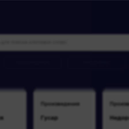
произведения
персонажи
Произведения
Произ
я
Гусар
Недор