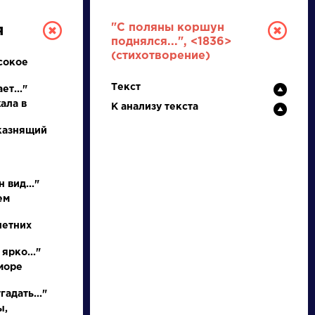
"С поляны коршун
я
поднялся...", <1836>
(стихотворение)
сокое
Текст
ет..."
ала в
К анализу текста
 казнящий
РУССКАЯ
 вид..."
ЛИТЕРАТУРА
ем
ДЛЯ ПРЕЗЕНТАЦИЙ,
летних
УРОКОВ И ЕГЭ
ярко..."
море
А
Б
В
Г
Д
Е
Ж
З
И
К
Л
М
адать..."
ы,