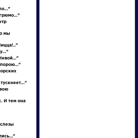
о..."
грюмо..."
етр
но мы
Ницца!.."
..."
евой..."
порою..."
писатели
морских
тускнеет..."
произведения
свою
персонажи
. И тем она
словарь
 слезы
ись..."