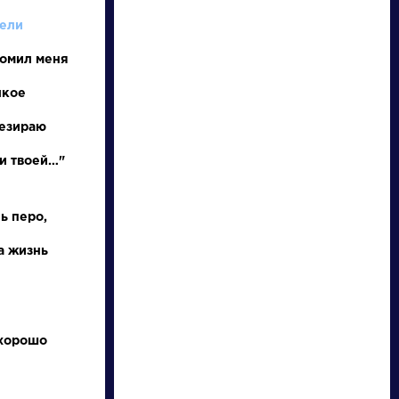
тели
ломил меня
лкое
резираю
и твоей…"
писатели
ь перо,
произведения
а жизнь
персонажи
словарь
 хорошо