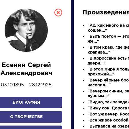
Произведени
"Ах, как много на с
кошек..."
"Быть поэтом — это
же..."
"В том краю, где ж
крапива..."
"В Хороссане есть 
двери..."
Есенин Сергей
СКАЯ ЛИТЕРА
"В этом мире я тол
Александрович
прохожий..."
"Вечер чёрные бро
03.10.1895 – 28.12.1925
насопил..."
ПРЕЗЕНТАЦИЙ, УРОКОВ 
"Вечером синим, в
лунным..."
"Видно, так заведен
БИОГРАФИЯ
"Вижу сон. Дорога ч
И
К
Л
М
Н
О
П
Р
С
Т
У
Ф
Х
"Вот уж вечер. Роса.
О ТВОРЧЕСТВЕ
"Все живое особой 
"Выткался на озер