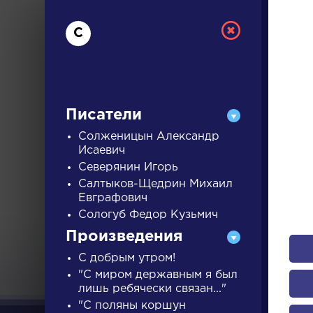
С
Писатели
Солженицын Александр
Исаевич
Северянин Игорь
РУС
Салтыков-Щедрин Михаил
Евграфович
Сологуб Федор Кузьмич
ДЛЯ 
Произведения
С добрым утром!
А
Б
В
Г
Д
Е
Ж
З
"С миром державным я был
лишь ребячески связан..."
"С поляны коршун