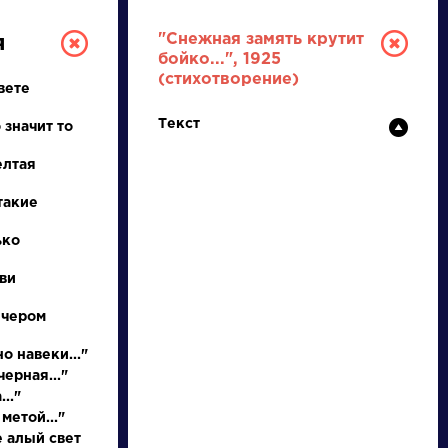
"Снежная замять крутит
я
бойко...", 1925
(стихотворение)
вете
Текст
 значит то
елтая
такие
ТУРА
ько
ви
И ЕГЭ
ечером
о навеки..."
ерная..."
Ц
Ч
Ш
Щ
Э
Ю
Я
...
.."
метой..."
е алый свет