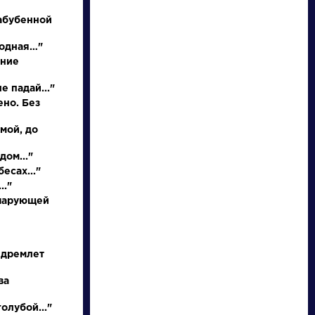
абубенной
родная…"
иние
е падай..."
НАЙТИ
ено. Без
 мой, до
словарь
дом..."
есах..."
.."
 чарующей
ведения
Писатели
 дремлет
ва
нее
Бунин Иван
ышление
Алексеевич
олубой..."