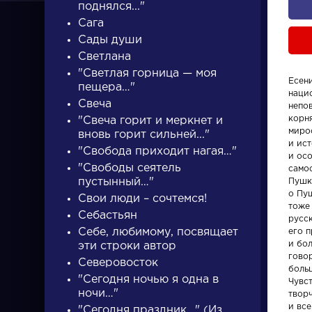
поднялся..."
Сага
Сады души
Светлана
"Светлая горница — моя
Есен
пещера…"
нацио
ПИСАТЕЛИ
Свеча
непо
корн
"Свеча горит и меркнет и
миро
вновь горит сильней..."
и ис
"Свобода приходит нагая…"
писатели
и ос
"Свободы сеятель
само
пустынный…"
Пушк
о Пуш
Свои люди – сочтемся!
тоже
Себастьян
русск
Себе, любимому, посвящает
его п
и бол
эти строки автор
Писатели
Персонаж
гово
Северовосток
боль
"Сегодня ночью я одна в
Чувс
Гончаров Иван
Алоизий
ночи…"
твор
Александрович
Могарыч
и вс
"Сегодня праздник…" (Из