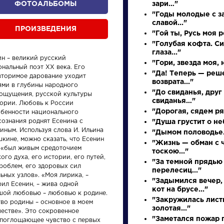
ФОТОАЛЬБОМЫ
зари…"
"Годы молодые с з
славой..."
ПРОИЗВЕДЕНИЯ
"Гой ты, Русь моя 
"Голубая кофта. С
глаза..."
ин – великий русский
"Гори, звезда моя, н
нальный поэт XX века. Его
"Да! Теперь — реш
вторимое дарование уходит
возврата..."
ями в глубины народного
"До свиданья, друг
ощущения, русской культуры
свиданья…"
тории. Любовь к России
произведения
персонажи
"Дорогая, сядем ря
обенности национального
сознания роднят Есенина с
"Душа грустит о неб
иным. Используя слова И. Ильина
"Дымом половодье.
кине, можно сказать, что Есенин
"Жизнь — обман с
 «был живым средоточием
тоскою..."
ого духа, его истории, его путей,
"За темной прядью
роблем, его здоровых сил
перелесиц..."
ьных узлов». «Моя лирика, –
и
Произведения
Произ
"Задымился вечер,
рил Есенин, – жива одной
кот на брусе..."
шой любовью – любовью к родине.
"Закружилась лист
тво родины – основное в моем
Ода на день
Вечер
золотая..."
честве». Это сокровенное
восшествия на
разм
"Заметался пожар г
епоглощающее чувство с первых