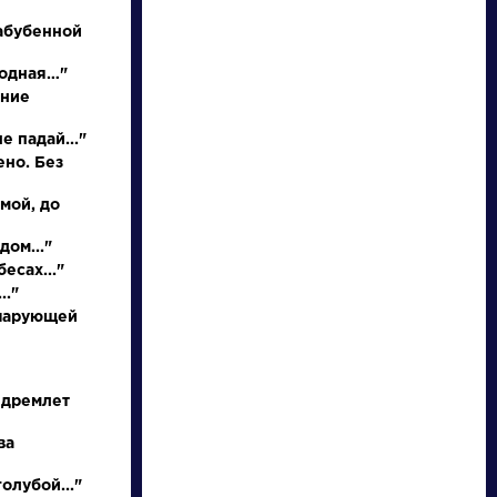
абубенной
родная…"
иние
е падай..."
ено. Без
 мой, до
писатели
дом..."
есах..."
.."
произведения
 чарующей
персонажи
 дремлет
словарь
ва
олубой..."