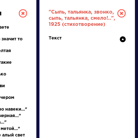
"Сыпь, тальянка, звонко,
я
сыпь, тальянка, смело!..",
1925 (стихотворение)
вете
Текст
 значит то
елтая
такие
РУССКАЯ
ько
ви
ЛИТЕРАТУРА
ечером
ДЛЯ ПРЕЗЕНТАЦИЙ,
УРОКОВ И ЕГЭ
о навеки..."
ерная..."
А
Б
В
Г
Д
Е
Ж
З
И
К
Л
М
.."
метой..."
е алый свет