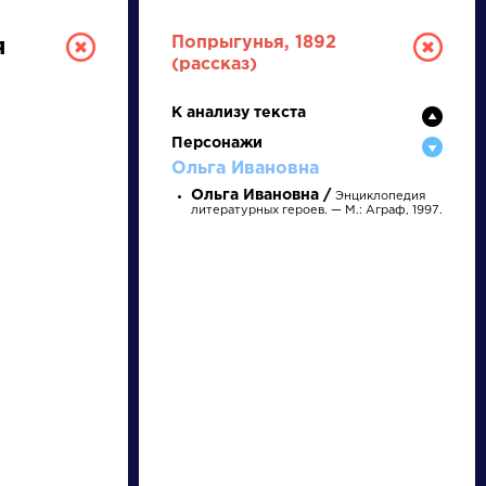
Попрыгунья, 1892
я
(рассказ)
К анализу текста
Персонажи
Ольга Ивановна
Ольга Ивановна /
Энциклопедия
литературных героев. — М.: Аграф, 1997.
ТУРА
И ЕГЭ
и
Ц
Ч
Ш
Щ
Э
Ю
Я
...