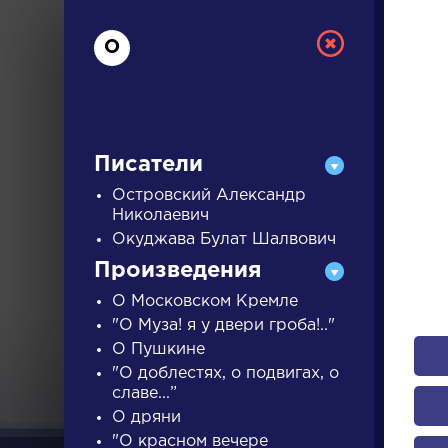
О
Писатели
Островский Александр
Николаевич
Окуджава Булат Шалвович
РУС
Произведения
О Московском Кремле
ДЛЯ 
"О Муза! я у двери гроба!.."
О Пушкине
"О доблестях, о подвигах, о
А
Б
В
Г
Д
Е
Ж
З
славе...”
О дряни
"О красном вечере