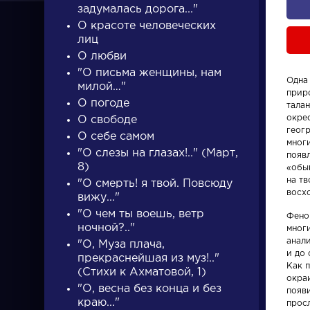
задумалась дорога..."
О красоте человеческих
лиц
О любви
"О письма женщины, нам
Одна
милой…"
прир
ПИСАТЕЛИ
О погоде
талан
окре
О свободе
геог
О себе самом
многи
писатели
"О слезы на глазах!.." (Март,
появ
8)
«обы
на т
"О смерть! я твой. Повсюду
восхо
вижу..."
"О чем ты воешь, ветр
Фено
ночной?.."
мног
анал
"О, Муза плача,
Словарь
Словарь
и до 
прекраснейшая из муз!.."
Как п
(Стихи к Ахматовой, 1)
окра
деталь
аллегори
"О, весна без конца и без
появи
краю..."
прос