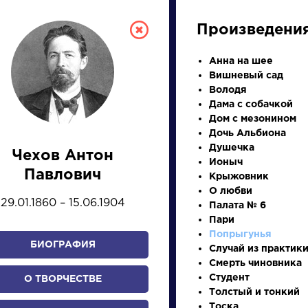
Произведени
Анна на шее
Вишневый сад
Володя
Дама с собачкой
Дом с мезонином
Дочь Альбиона
Душечка
Чехов Антон
Ионыч
СКАЯ ЛИТЕРА
Павлович
Крыжовник
О любви
29.01.1860 – 15.06.1904
Палата № 6
ПРЕЗЕНТАЦИЙ, УРОКОВ 
Пари
Попрыгунья
БИОГРАФИЯ
Случай из практик
Смерть чиновника
И
К
Л
М
Н
О
П
Р
С
Т
У
Ф
Х
Студент
О ТВОРЧЕСТВЕ
Толстый и тонкий
Тоска