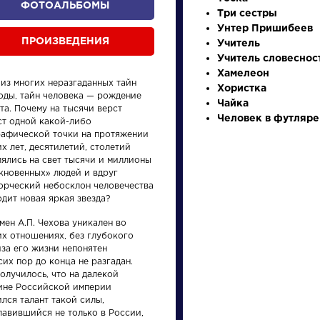
ФОТОАЛЬБОМЫ
Три сестры
Унтер Пришибеев
ПРОИЗВЕДЕНИЯ
Учитель
Учитель словеснос
Хамелеон
 из многих неразгаданных тайн
Хористка
оды, тайн человека — рождение
Чайка
та. Почему на тысячи верст
Человек в футляре
ст одной какой-либо
рафической точки на протяжении
х лет, десятилетий, столетий
произведения
персонажи
лялись на свет тысячи и миллионы
кновенных» людей и вдруг
ворческий небосклон человечества
дит новая яркая звезда?
мен А.П. Чехова уникален во
их отношениях, без глубокого
иза его жизни непонятен
Произведения
Произ
сих пор до конца не разгадан.
олучилось, что на далекой
ине Российской империи
я
На птичку
Вечер
лся талант такой силы,
разм
лавившийся не только в России,