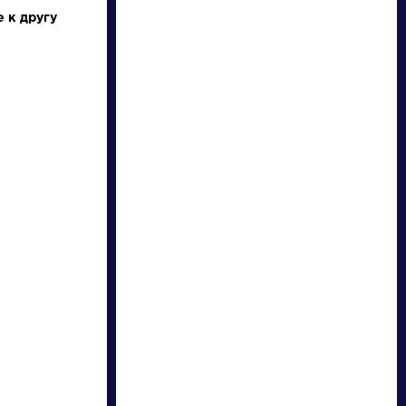
 к другу
писатели
произведения
персонажи
словарь