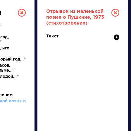
Отрывок из маленькой
я
поэме о Пушкине, 1973
(стихотворение)
у
Текст
сад,
"
 что
орый год..."
асов.
РУССКАЯ
ьме..."
лодой..."
ЛИТЕРАТУРА
ДЛЯ ПРЕЗЕНТАЦИЙ,
пленим
кой поэме о
УРОКОВ И ЕГЭ
А
Б
В
Г
Д
Е
Ж
З
И
К
Л
М