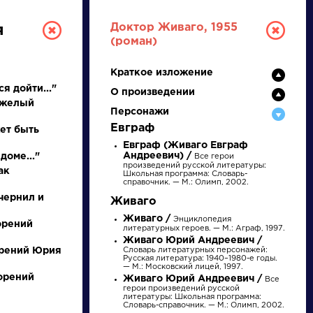
Доктор Живаго, 1955
я
(роман)
Краткое изложение
я дойти..."
О произведении
яжелый
Персонажи
Евграф
ет быть
Евграф (Живаго Евграф
Андреевич) /
доме..."
Все герои
РУССКАЯ
произведений русской литературы:
ак
Школьная программа: Словарь-
справочник. — М.: Олимп, 2002.
ЛИТЕРАТУРА
чернил и
Живаго
Живаго /
Энциклопедия
ДЛЯ ПРЕЗЕНТАЦИЙ,
орений
литературных героев. — М.: Аграф, 1997.
Живаго Юрий Андреевич /
УРОКОВ И ЕГЭ
орений Юрия
Словарь литературных персонажей:
Русская литература: 1940–1980-е годы.
— М.: Московский лицей, 1997.
А
Б
В
Г
Д
Е
Ж
З
И
К
Л
М
ворений
Живаго Юрий Андреевич /
Все
герои произведений русской
литературы: Школьная программа:
Словарь-справочник. — М.: Олимп, 2002.