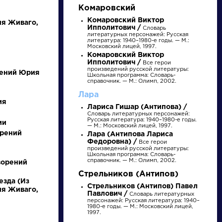
Комаровский
Комаровский Виктор
ия Живаго,
Ипполитович /
Словарь
литературных персонажей: Русская
литература: 1940–1980-е годы. — М.:
Московский лицей, 1997.
Комаровский Виктор
Ипполитович /
Все герои
произведений русской литературы:
рений Юрия
Школьная программа: Словарь-
справочник. — М.: Олимп, 2002.
Лара
ия
Лариса Гишар (Антипова) /
писатели
Словарь литературных персонажей:
Русская литература: 1940–1980-е годы.
ии
— М.: Московский лицей, 1997.
орений
произведения
Лара (Антипова Лариса
Федоровна) /
Все герои
произведений русской литературы:
Школьная программа: Словарь-
справочник. — М.: Олимп, 2002.
персонажи
ворений
Стрельников (Антипов)
езда (Из
Стрельников (Антипов) Павел
словарь
ия Живаго,
Павлович /
Словарь литературных
персонажей: Русская литература: 1940–
1980-е годы. — М.: Московский лицей,
1997.