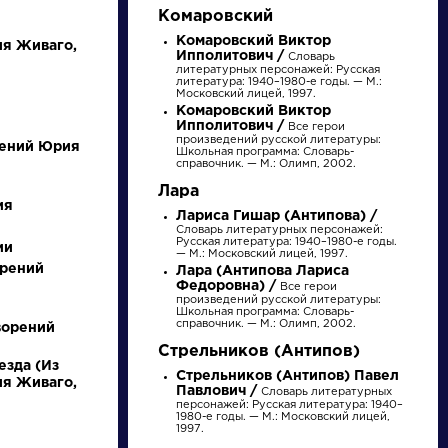
Комаровский
Комаровский Виктор
ия Живаго,
Ипполитович /
Словарь
литературных персонажей: Русская
литература: 1940–1980-е годы. — М.:
Московский лицей, 1997.
Комаровский Виктор
Ипполитович /
Все герои
произведений русской литературы:
рений Юрия
Школьная программа: Словарь-
справочник. — М.: Олимп, 2002.
Лара
ия
Лариса Гишар (Антипова) /
писатели
Словарь литературных персонажей:
Русская литература: 1940–1980-е годы.
ии
— М.: Московский лицей, 1997.
орений
произведения
Лара (Антипова Лариса
Федоровна) /
Все герои
произведений русской литературы:
Школьная программа: Словарь-
справочник. — М.: Олимп, 2002.
персонажи
ворений
Стрельников (Антипов)
езда (Из
Стрельников (Антипов) Павел
словарь
ия Живаго,
Павлович /
Словарь литературных
персонажей: Русская литература: 1940–
1980-е годы. — М.: Московский лицей,
1997.