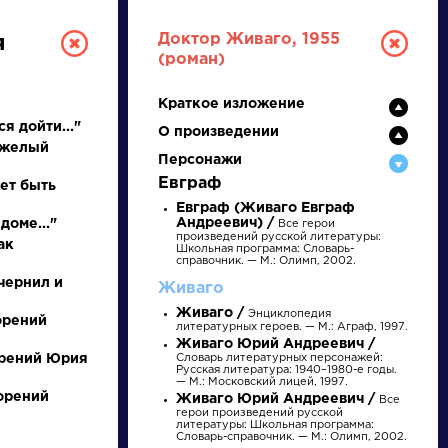
Доктор Живаго, 1955
я
(роман)
Краткое изложение
я дойти..."
О произведении
яжелый
Персонажи
Евграф
ет быть
Евграф (Живаго Евграф
Андреевич) /
доме..."
Все герои
РУССКАЯ
произведений русской литературы:
ак
Школьная программа: Словарь-
справочник. — М.: Олимп, 2002.
ЛИТЕРАТУРА
чернил и
Живаго
Живаго /
Энциклопедия
ДЛЯ ПРЕЗЕНТАЦИЙ,
орений
литературных героев. — М.: Аграф, 1997.
Живаго Юрий Андреевич /
УРОКОВ И ЕГЭ
орений Юрия
Словарь литературных персонажей:
Русская литература: 1940–1980-е годы.
— М.: Московский лицей, 1997.
А
Б
В
Г
Д
Е
Ж
З
И
К
Л
М
ворений
Живаго Юрий Андреевич /
Все
герои произведений русской
литературы: Школьная программа:
Словарь-справочник. — М.: Олимп, 2002.