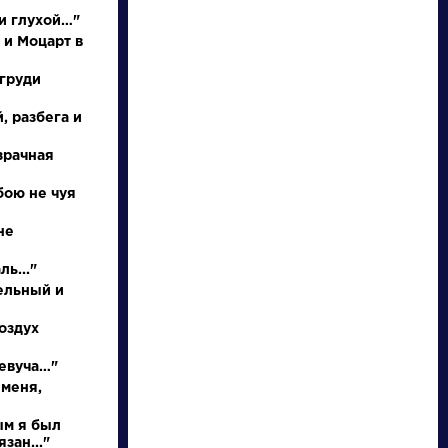
и глухой…"
 и Моцарт в
 груди
, разбега и
зрачная
бою не чуя
писатели
не
ь..."
произведения
ельный и
персонажи
оздух
певуча…"
словарь
 меня,
ым я был
зан..."