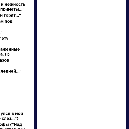
Найти
 и нежность
приметы..."
м горят…"
ам под
."
 эту
Словарь
Произведения
блаженные
, II)
деталь
На птичку
азов
ледней..."
Литература. 8
Державин Гаврила
класс: Учебная
Романович »
хрестоматия для
школ и_классов с
углубленным и...
улся в мой
слез...")
офы ("Над