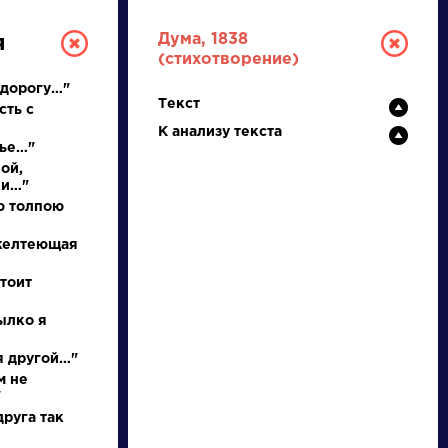
Дума, 1838
я
(стихотворение)
 дорогу…"
Текст
сть с
К анализу текста
нье…"
ой,
ки…"
ю толпою
РУССКАЯ
 желтеющая
ЛИТЕРАТУРА
тоит
ДЛЯ ПРЕЗЕНТАЦИЙ,
пылко я
УРОКОВ И ЕГЭ
 я другой…"
м не
А
Б
В
Г
Д
Е
Ж
З
И
К
Л
М
"
руга так