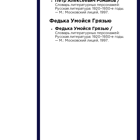
Петр Алексеевич Романов /
Найти
Словарь литературных персонажей:
Русская литература: 1920–1930-е годы.
— М.: Московский лицей, 1997.
Федька Умойся Грязью
Федька Умойся Грязью /
Словарь литературных персонажей:
Русская литература: 1920–1930-е годы.
— М.: Московский лицей, 1997.
Писатели
Словарь
Гончаров Иван
деталь
Александрович
Биография »
Литература. 8
О творчестве »
класс: Учебная
Фотоальбомы »
хрестоматия для
Произведения »
школ и_классов с
углубленным и...