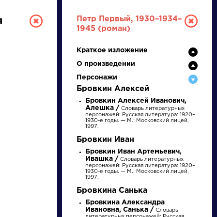
Петр Первый, 1930–1934–
я
1945 (роман)
Краткое изложение
О произведении
Персонажи
Бровкин Алексей
Бровкин Алексей Иванович,
Алешка /
Словарь литературных
РУССКАЯ
персонажей: Русская литература: 1920–
1930-е годы. — М.: Московский лицей,
1997.
ЛИТЕРАТУРА
Бровкин Иван
Бровкин Иван Артемьевич,
ДЛЯ ПРЕЗЕНТАЦИЙ,
Ивашка /
Словарь литературных
персонажей: Русская литература: 1920–
УРОКОВ И ЕГЭ
1930-е годы. — М.: Московский лицей,
1997.
А
Б
В
Г
Д
Е
Ж
З
И
К
Л
М
Бровкина Санька
Бровкина Александра
Ивановна, Санька /
Словарь
литературных персонажей: Русская