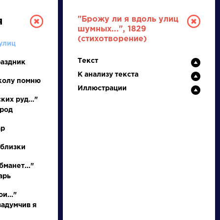
"Брожу ли я вдоль улиц
я
шумных...", 1829
(стихотворение)
улиц
Текст
раздник
К анализу текста
колу помню
Иллюстрации
ских руд…"
ород
РУССКАЯ
ар
ЛИТЕРАТУРА
 близки
ДЛЯ ПРЕЗЕНТАЦИЙ,
бманет..."
УРОКОВ И ЕГЭ
арь
А
Б
В
Г
Д
Е
Ж
З
И
К
Л
М
и..."
задумчив я