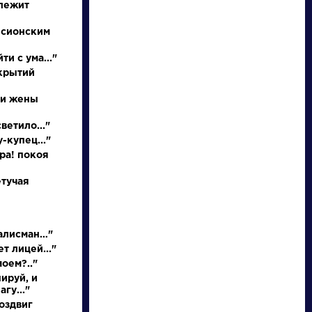
 лежит
 сионским
ти с ума..."
ткрытий
 и жены
ветило..."
-купец..."
писатели
ора! покоя
етучая
произведения
персонажи
талисман…"
т лицей..."
моем?.."
словарь
ируй, и
гу..."
оздвиг