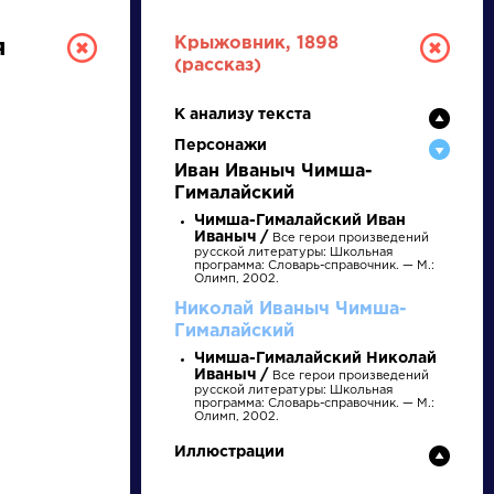
Крыжовник, 1898
я
(рассказ)
К анализу текста
Персонажи
Иван Иваныч Чимша-
Гималайский
Чимша-Гималайский Иван
Иваныч /
Все герои произведений
русской литературы: Школьная
РУССКАЯ
программа: Словарь-справочник. — М.:
Олимп, 2002.
ЛИТЕРАТУРА
Николай Иваныч Чимша-
Гималайский
ДЛЯ ПРЕЗЕНТАЦИЙ,
Чимша-Гималайский Николай
Иваныч /
Все герои произведений
УРОКОВ И ЕГЭ
русской литературы: Школьная
и
программа: Словарь-справочник. — М.:
Олимп, 2002.
А
Б
В
Г
Д
Е
Ж
З
И
К
Л
М
Иллюстрации