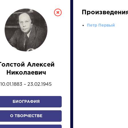
Произведени
Петр Первый
Толстой Алексей
СКАЯ ЛИТЕРА
Николаевич
10.01.1883 – 23.02.1945
ПРЕЗЕНТАЦИЙ, УРОКОВ 
БИОГРАФИЯ
И
К
Л
М
Н
О
П
Р
С
Т
У
Ф
Х
О ТВОРЧЕСТВЕ