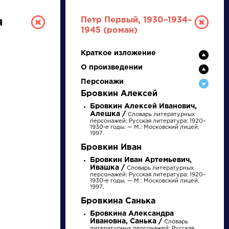
Петр Первый, 1930–1934–
я
1945 (роман)
Краткое изложение
О произведении
Персонажи
Бровкин Алексей
Бровкин Алексей Иванович,
Алешка /
Словарь литературных
ТУРА
персонажей: Русская литература: 1920–
1930-е годы. — М.: Московский лицей,
1997.
Бровкин Иван
И ЕГЭ
Бровкин Иван Артемьевич,
Ивашка /
Словарь литературных
персонажей: Русская литература: 1920–
1930-е годы. — М.: Московский лицей,
1997.
Ц
Ч
Ш
Щ
Э
Ю
Я
...
Бровкина Санька
Бровкина Александра
Ивановна, Санька /
Словарь
литературных персонажей: Русская