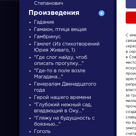
Степанович
Произведения
Гадание
Гамаюн, птица вещая
С им
Гамбринус
связ
Гамлет (Из стихотворений
ПИСАТЕЛИ
«кра
Юрия Живаго, 1)
в сер
"Где слог найду, чтоб
в Со
место
описать прогулку..."
писатели
иску
"Где-то в поле возле
прои
Магадана..."
арес
Генералам Двенадцатого
репре
года
власт
за гр
Герой нашего времени
милл
"Глубокий нежный сад,
проч
Писатели
Словарь
впадающий в Оку..."
созд
слав
"Гляжу на будущность с
Но бы
Гончаров Иван
деталь
боязнью..."
эмиг
Гоголь
Александрович
счита