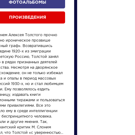
ФОТОАЛЬБОМЫ
ПРОИЗВЕДЕНИЯ
енем Алексея Толстого прочно
ано ироническое прозвише
сный граф». Возвратившись
едине 1920-х из эмиграции
ветскую Россию, Толстой занял
 в рядах признанных деятелей
произведения
персонажи
сства. Несмотря на дворянское
схождение, он не только избежал
та и опалы в период массовых
ссий 1930-х, но и стал любимцем
и. Ему позволялось ездить
аницу, издавать книги
ионными тиражами и пользоваться
ими привилегиями. Все это
Персонажи
Писате
ало ему в среде интеллигенции
у беспринципного человека.
ли и другие мнения. Так,
Алоизий
Брюс
рантский критик М. Слоним
Могарыч
Валер
л, что Толстой «с уверенностью...