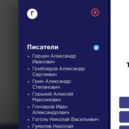
Г
Писатели
Герцен Александр
Иванович
Грибоедов Александр
РУС
Сергеевич
Грин Александр
Степанович
ДЛЯ 
Горький Алексей
Максимович
Гончаров Иван
Александрович
А
Б
В
Г
Д
Е
Ж
З
Гоголь Николай Васильевич
Гумилев Николай