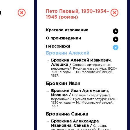
Петр Первый, 1930–1934–
я
1945 (роман)
Краткое изложение
О произведении
Персонажи
Бровкин Алексей
Бровкин Алексей Иванович,
Алешка /
Словарь литературных
РУССКАЯ
персонажей: Русская литература: 1920–
1930-е годы. — М.: Московский лицей,
1997.
ЛИТЕРАТУРА
Бровкин Иван
Бровкин Иван Артемьевич,
ДЛЯ ПРЕЗЕНТАЦИЙ,
Ивашка /
Словарь литературных
персонажей: Русская литература: 1920–
УРОКОВ И ЕГЭ
1930-е годы. — М.: Московский лицей,
1997.
А
Б
В
Г
Д
Е
Ж
З
И
К
Л
М
Бровкина Санька
Бровкина Александра
Ивановна, Санька /
Словарь
литературных персонажей: Русская