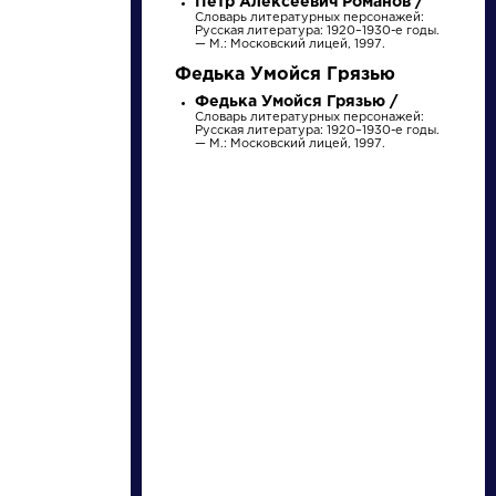
Петр Алексеевич Романов /
Найти
Словарь литературных персонажей:
Русская литература: 1920–1930-е годы.
— М.: Московский лицей, 1997.
Федька Умойся Грязью
Федька Умойся Грязью /
Словарь литературных персонажей:
Русская литература: 1920–1930-е годы.
— М.: Московский лицей, 1997.
Словарь
Произведения
аллегория
Ода на день
восшествия на
Всероссийский
престол Ее
Величества
Розенталь Д.Э.
Ломоносов Михаил
государыни
Практическая
Васильевич »
стилистика
императрицы
русского языка. М.:
Елисаветы
Высшая школа...
Петровны,
1747 года