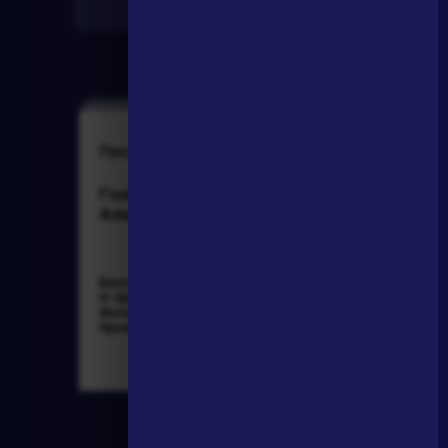
Найти
Писатели
Произведения
Гончаров Иван
На птичку
Александрович
Биография »
Державин Гаврила
О творчестве »
Романович »
Фотоальбомы »
Произведения »