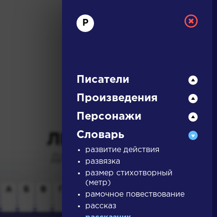
Р
Писатели
Произведения
РУССКАЯ
Персонажи
Словарь
ЛИТЕРАТУРА
развитие действия
ДЛЯ ПРЕЗЕНТАЦИЙ,
развязка
УРОКОВ И ЕГЭ
размер стихотворный
(метр)
А
Б
В
Г
Д
Е
Ж
З
И
К
Л
М
рамочное повествование
рассказ