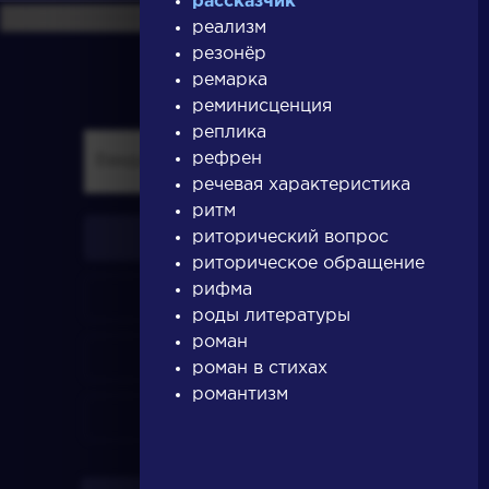
рассказчик
реализм
резонёр
ремарка
реминисценция
реплика
рефрен
речевая характеристика
ритм
риторический вопрос
писатели
риторическое обращение
рифма
произведения
роды литературы
роман
персонажи
роман в стихах
романтизм
словарь